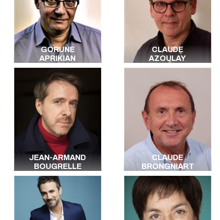
GORUNE
CLAUDE
APRIKIAN
AZOULAY
JEAN-ARMAND
CLAUDE
BOUGRELLE
BRONGNIART