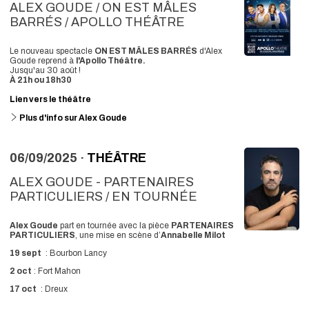
ALEX GOUDE / ON EST MÂLES
BARRÉS / APOLLO THÉÂTRE
Le nouveau spectacle
ON EST MÂLES BARRÉS
d'Alex
Goude reprend à
l'Apollo Théâtre.
Jusqu'au 30 août !
À 21h ou 18h30
Lien vers le théâtre
Plus d'info sur Alex Goude
06/09/2025 ·
THÉÂTRE
ALEX GOUDE - PARTENAIRES
PARTICULIERS / EN TOURNÉE
Alex Goude
part en tournée avec la pièce
PARTENAIRES
PARTICULIERS
, une mise en scène d’
Annabelle Milot
19 sept
: Bourbon Lancy
2 oct
: Fort Mahon
17 oct
: Dreux