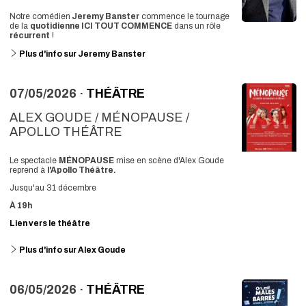
Notre comédien
Jeremy Banster
commence le tournage
de la
quotidienne ICI TOUT COMMENCE
dans un rôle
récurrent
!
Plus d'info sur Jeremy Banster
07/05/2026 ·
THÉÂTRE
ALEX GOUDE / MÉNOPAUSE /
APOLLO THÉÂTRE
Le spectacle
MÉNOPAUSE
mise en scène d'Alex Goude
reprend à
l'Apollo Théâtre.
Jusqu'au 31 décembre
À 19h
Lien vers le théâtre
Plus d'info sur Alex Goude
06/05/2026 ·
THÉÂTRE