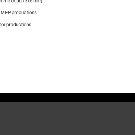
amme court (3x5 min).
- MFP productions
ter productions