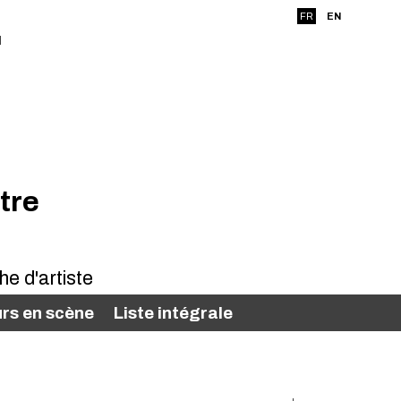
FR
EN
tre
rs en scène
Liste intégrale