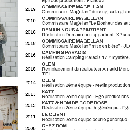
Episode productions / France 3
COMMISSAIRE MAGELLAN
2019
Commissaire Magellan “ du sang sur la glace
COMMISSAIRE MAGELLAN
2019
Commissaire Magellan “Le Bonheur des autr
DEMAIN NOUS APPARTIENT
2018
Réalisation Demain nous appartient. X2 ses
COMMISSAIRE MAGELLAN
2018
Commissaire Magellan “ mise en bière” - JL
CAMPING PARADIS
2016
Réalisation Camping Paradis 47 « mystère 
CLEM
2015
Remplacement du réalisateur Arnauld Mercadi
TF1
CLEM
2014
Réalisation 2ème équipe - Merlin production
KATZ
2013
Réalisation 2ème équipe - Ego productions 
KATZ & NOM DE CODE ROSE
2012
Réalisation 2ème équipe du générique - Eg
LE CLIENT
2011
Réalisation 2ème équipe pour le générique 
CHEZ DOM
2009