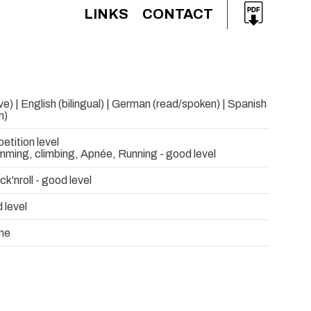
LINKS
CONTACT
ve) | English (bilingual) | German (read/spoken) | Spanish
n)
etition level
mming, climbing, Apnée, Running - good level
k'nroll - good level
 level
one