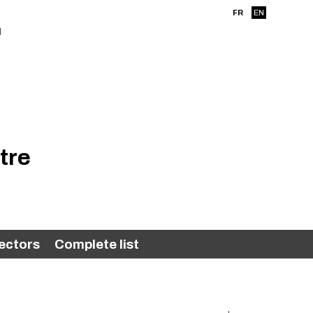
FR
EN
tre
ectors
Complete list