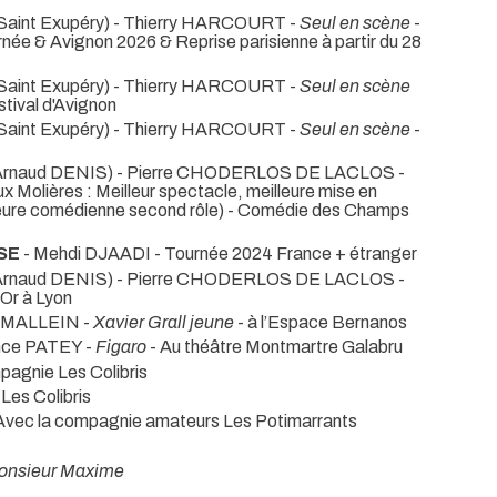
 Saint Exupéry) - Thierry HARCOURT -
Seul en scène
-
née & Avignon 2026 & Reprise parisienne à partir du 28
 Saint Exupéry) - Thierry HARCOURT -
Seul en scène
stival d'Avignon
 Saint Exupéry) - Thierry HARCOURT -
Seul en scène
-
Arnaud DENIS) - Pierre CHODERLOS DE LACLOS -
x Molières : Meilleur spectacle, meilleure mise en
leure comédienne second rôle) - Comédie des Champs
ISE
- Mehdi DJAADI
- Tournée 2024 France + étranger
Arnaud DENIS) - Pierre CHODERLOS DE LACLOS -
’Or à Lyon
y MALLEIN -
Xavier Grall jeune
- à l’Espace Bernanos
nce PATEY -
Figaro
- Au théâtre Montmartre Galabru
pagnie Les Colibris
Les Colibris
Avec la compagnie amateurs Les Potimarrants
onsieur Maxime