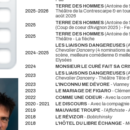
TERRE DES HOMMES
(Antoine de
2025-2026
Théâtre de la Contrescarpe & en tour
août 2026
TERRE DES HOMMES
(Antoine de
2025
(Coup de coeur d'Avignon 2025 ) - Fe
TERRE DES HOMMES
(Antoine de
2025
Théâtre - La flèche
LES LIAISONS DANGEREUSES
(
Chevalier Danceny
(4 nominations au
2024-2025
scène, meilleure comédienne & meil
Elysées
2024
MONSIEUR LE CURÉ FAIT SA CR
LES LIAISONS DANGEREUSES
(
2023
Chevalier Danceny
- Théâtre Tête d
2023
L'INCONNU ME DÉVORE
- Vianne
2023
LE MARIAGE DE FIGARO
- Cléme
2022
COMME UNE ODEUR
- Avec la com
2020 - 2021
LE DISCOURS
- Avec la compagnie 
2019
MAUVAISE TROUPE
-
l’Affichiste
- 
2018
LE RÉVIZOR
-
Bobtchinsky
2018
L'HÔTEL DU LIBRE ÉCHANGE
-
M