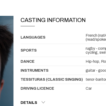
CASTING INFORMATION
French (nati
LANGUAGES
(read/spoke
rugby - comp
SPORTS
cycling, swi
DANCE
Hip-hop, Roc
INSTRUMENTS
guitar - good
TESSITURAS (CLASSIC SINGING)
tenor-barit
DRIVING LICENCE
Car
DETAILS