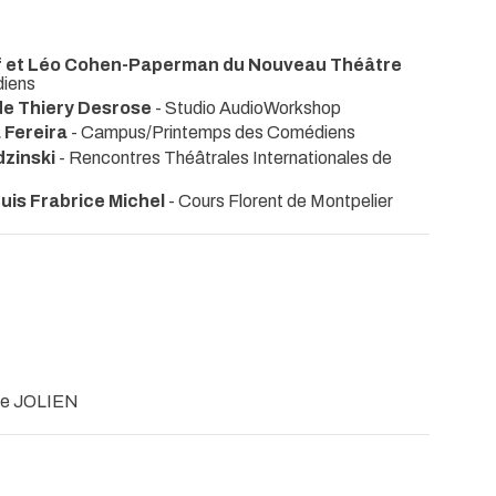
uf et Léo Cohen-Paperman du Nouveau Théâtre
iens
 de Thiery Desrose
- Studio AudioWorkshop
 Fereira
- Campus/Printemps des Comédiens
dzinski
- Rencontres Théâtrales Internationales de
puis Frabrice Michel
- Cours Florent de Montpelier
re JOLIEN