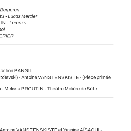
Bergeron
NS -
Lucas Mercier
BIN -
Lorenzo
hol
FERIER
 Bastien BANGIL
stoïevski) - Antoine VANSTENSKISTE -
(Pièce primée
 - Melissa BROUTIN
- Théâtre Molière de Sète
 Antoine VANSTENSKISTE et Yassine AÏSAOUI -