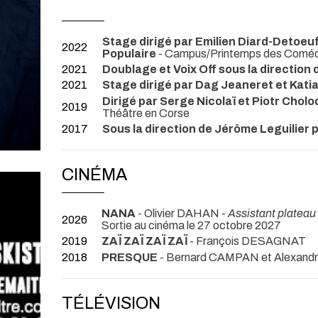
Stage dirigé par Emilien Diard-Detoe
2022
Populaire
- Campus/Printemps des Coméd
2021
Doublage et Voix Off sous la direction
2021
Stage dirigé par Dag Jeaneret et Katia
Dirigé par Serge Nicolaï et Piotr Cholo
2019
Théâtre en Corse
2017
Sous la direction de Jérôme Leguilier 
CINÉMA
NANA
- Olivier DAHAN -
Assistant plateau
2026
Sortie au cinéma le 27 octobre 2027
2019
ZAÏ ZAÏ ZAÏ ZAÏ
- François DESAGNAT
2018
PRESQUE
- Bernard CAMPAN et Alexand
TÉLÉVISION