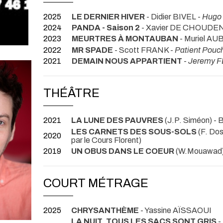
2025
LE DERNIER HIVER
- Didier BIVEL -
Hugo 
2024
PANDA - Saison 2
- Xavier DE CHOUDE
2023
MEURTRES À MONTAUBAN
- Muriel AU
2022
MR SPADE
- Scott FRANK -
Patient Pouc
2021
DEMAIN NOUS APPARTIENT
-
Jeremy 
THÉÂTRE
2021
LA LUNE DES PAUVRES
(J.P. Siméon) -
LES CARNETS DES SOUS-SOLS
(F. Do
2020
par le Cours Florent)
2019
UN OBUS DANS LE COEUR
(W.Mouawad)
COURT MÉTRAGE
2025
CHRYSANTHÈME
- Yassine AÏSSAOUI
LA NUIT, TOUS LES SACS SONT GRIS
-