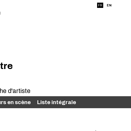
FR
EN
tre
rs en scène
Liste intégrale