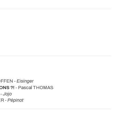
OFFEN -
Eisinger
ONS ?!
- Pascal THOMAS
 -
Jojo
ER -
Pépinot