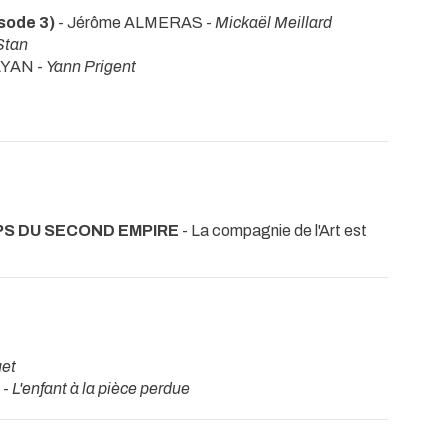
sode 3)
- Jérôme ALMERAS -
Mickaël Meillard
Stan
AYAN -
Yann Prigent
MPS DU SECOND EMPIRE
- La compagnie de l'Art est
uet
 -
L'enfant à la pièce perdue