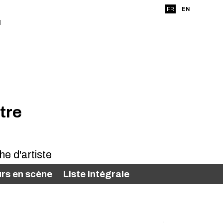
FR
EN
tre
rs en scène
Liste intégrale