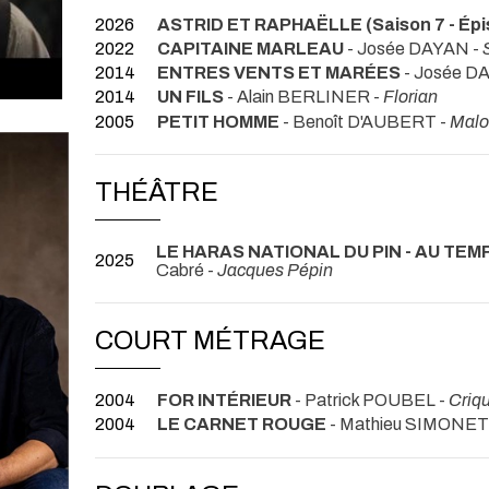
2026
ASTRID ET RAPHAËLLE (Saison 7 - Épi
2022
CAPITAINE MARLEAU
- Josée DAYAN -
2014
ENTRES VENTS ET MARÉES
- Josée D
2014
UN FILS
- Alain BERLINER -
Florian
2005
PETIT HOMME
- Benoît D'AUBERT -
Malo
THÉÂTRE
LE HARAS NATIONAL DU PIN - AU TE
2025
Cabré -
Jacques Pépin
COURT MÉTRAGE
2004
FOR INTÉRIEUR
- Patrick POUBEL -
Criq
2004
LE CARNET ROUGE
- Mathieu SIMONET