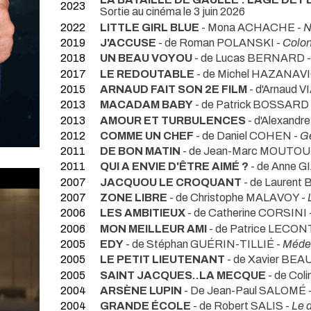
2023
Sortie au cinéma le 3 juin 2026
2022
LITTLE GIRL BLUE
- Mona ACHACHE -
N
2019
J'ACCUSE
- de Roman POLANSKI -
Colon
2018
UN BEAU VOYOU
- de Lucas BERNARD 
2017
LE REDOUTABLE
- de Michel HAZANAV
2015
ARNAUD FAIT SON 2E FILM
- d'Arnaud V
2013
MACADAM BABY
- de Patrick BOSSARD
2013
AMOUR ET TURBULENCES
- d'Alexand
2012
COMME UN CHEF
- de Daniel COHEN -
Gé
2011
DE BON MATIN
- de Jean-Marc MOUTOU
2011
QUI A ENVIE D'ÊTRE AIMÉ ?
- de Anne G
2007
JACQUOU LE CROQUANT
- de Lauren
2007
ZONE LIBRE
- de Christophe MALAVOY -
2006
LES AMBITIEUX
- de Catherine CORSINI 
2006
MON MEILLEUR AMI
- de Patrice LECON
2005
EDY
- de Stéphan GUÉRIN-TILLIÉ -
Méde
2005
LE PETIT LIEUTENANT
- de Xavier BEA
2005
SAINT JACQUES..LA MECQUE
- de Co
2004
ARSÈNE LUPIN
- De Jean-Paul SALOMÉ 
2004
GRANDE ÉCOLE
- de Robert SALIS -
Le d