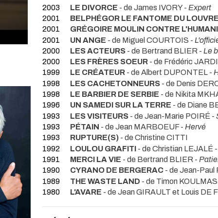
2003
LE DIVORCE
- de James IVORY -
Expert
2001
BELPHÉGOR LE FANTOME DU LOUVR
2001
GRÉGOIRE MOULIN CONTRE L'HUMAN
2001
UN ANGE
- de Miguel COURTOIS -
L'offici
2000
LES ACTEURS
- de Bertrand BLIER -
Le b
2000
LES FRÈRES SOEUR
- de Frédéric JARD
1999
LE CRÉATEUR
- de Albert DUPONTEL -
H
1998
LES CACHETONNEURS
- de Denis DE
1998
LE BARBIER DE SERBIE
- de Nikita MK
1996
UN SAMEDI SUR LA TERRE
- de Diane 
1993
LES VISITEURS
- de Jean-Marie POIRÉ -
1993
PÉTAIN
- de Jean MARBOEUF -
Hervé
1993
RUPTURE(S)
- de Christine CITTI
1992
LOULOU GRAFITI
- de Christian LEJALÉ 
1991
MERCI LA VIE
- de Bertrand BLIER -
Patie
1990
CYRANO DE BERGERAC
- de Jean-Pau
1989
THE WASTE LAND
- de Timon KOULMAS
1980
L'AVARE
- de Jean GIRAULT et Louis DE