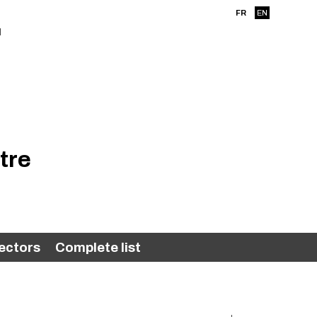
FR
EN
tre
ectors
Complete list