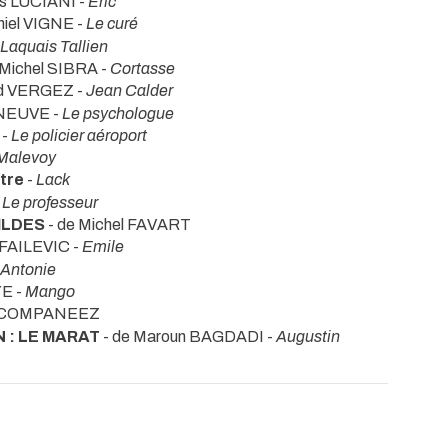
is LUCIANI -
Eric
niel VIGNE -
Le curé
Laquais Tallien
 Michel SIBRA -
Cortasse
rd VERGEZ -
Jean Calder
ENEUVE -
Le psychologue
 -
Le policier aéroport
 Malevoy
ntre
-
Lack
-
Le professeur
ILDES
- de Michel FAVART
 FAILEVIC -
Emile
Antonie
YE -
Mango
a COMPANEEZ
 : LE MARAT
- de Maroun BAGDADI -
Augustin