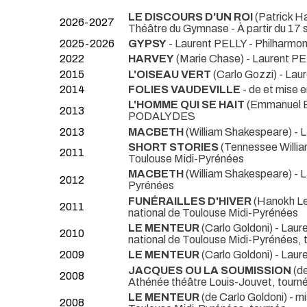
LE DISCOURS D'UN ROI
(Patrick H
2026-2027
Théâtre du Gymnase - À partir du 17
2025-2026
GYPSY
- Laurent PELLY
- Philharmon
2022
HARVEY
(Marie Chase) - Laurent P
2015
L'OISEAU VERT
(Carlo Gozzi) - La
2014
FOLIES VAUDEVILLE
- de et mis
L'HOMME QUI SE HAIT
(Emmanuel 
2013
PODALYDES
2013
MACBETH
(William Shakespeare) -
SHORT STORIES
(Tennessee Will
2011
Toulouse Midi-Pyrénées
MACBETH
(William Shakespeare) -
2012
Pyrénées
FUNÉRAILLES D'HIVER
(Hanokh Le
2011
national de Toulouse Midi-Pyrénées
LE MENTEUR
(Carlo Goldoni) - Lau
2010
national de Toulouse Midi-Pyrénées, 
2009
LE MENTEUR
(Carlo Goldoni) - Lau
JACQUES OU LA SOUMISSION
(de
2008
Athénée théâtre Louis-Jouvet, tourn
LE MENTEUR
(de Carlo Goldoni) - 
2008