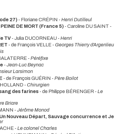
sode 27)
- Floriane CRÉPIN -
Henri Dutilleul
PEINE DE MORT (France 5)
- Caroline DU SAINT -
le TV
- Julia DUCORNEAU -
Henri
RET
- de François VELLE -
Georges Thierry d'Argenlieu
is
 MALATERRE -
Péréfixe
le
-
Jean-Luc Beynac
sieur Larsimon
E
- de François GUÉRIN -
Père Boilot
a HOLLAND -
Chirurgien
sang des farines
- de Philippe BÉRENGER -
Le
e Briare
EMANN -
Jérôme Monod
Un Nouveau Départ, Sauvage concurrence et Je
er
OUACHE -
Le colonel Charles