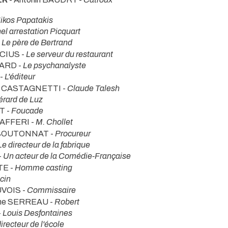
ikos Papatakis
el arrestation Picquart
-
Le père de Bertrand
ICIUS -
Le serveur du restaurant
IARD -
Le psychanalyste
 -
L'éditeur
re CASTAGNETTI -
Claude Talesh
rard de Luz
T -
Foucade
IAFFERI -
M. Chollet
t BOUTONNAT -
Procureur
Le directeur de la fabrique
-
Un acteur de la Comédie-Française
TE -
Homme casting
cin
UVOIS -
Commissaire
line SERREAU -
Robert
-
Louis Desfontaines
irecteur de l'école