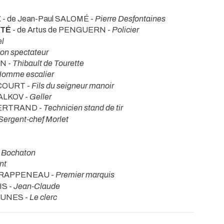
E
- de Jean-Paul SALOMÉ -
Pierre Desfontaines
ITÉ
- de Artus de PENGUERN -
Policier
el
on spectateur
IN -
Thibault de Tourette
omme escalier
RCOURT -
Fils du seigneur manoir
HALKOV -
Geller
BERTRAND -
Technicien stand de tir
Sergent-chef Morlet
-
Bochaton
nt
l RAPPENEAU -
Premier marquis
IS -
Jean-Claude
 FUNES -
Le clerc