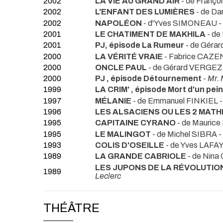
2002
LA VIE AU GRAND AIR
- de Franço
2002
L'ENFANT DES LUMIÈRES
- de Da
2002
NAPOLÉON
- d'Yves SIMONEAU -
2001
LE CHATIMENT DE MAKHILA
- de
2001
PJ, épisode La Rumeur
- de Géra
2000
LA VÉRITÉ VRAIE
- Fabrice CAZ
2000
ONCLE PAUL
- de Gérard VERGEZ
2000
PJ , épisode Détournement
-
Mr.
1999
LA CRIM' , épisode Mort d'un pei
1997
MÉLANIE
- de Emmanuel FINKIEL 
1996
LES ALSACIENS OU LES 2 MATH
1995
CAPITAINE CYRANO
- de Maurice
1995
LE MALINGOT
- de Michel SIBRA -
1993
COLIS D'OSEILLE
- de Yves LAFA
1989
LA GRANDE CABRIOLE
- de Nin
LES JUPONS DE LA RÉVOLUTION
1989
Leclerc
THÉÂTRE