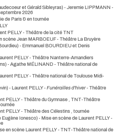
audecoeur et Gérald Sibleyras) - Jeremie LIPPMANN
-
 septembre 2026
ie de Paris & en tournée
ELLY
urent PELLY
- Théâtre de la cité TNT
e en scène Jean MARBOEUF
- Théâtre La Bruyère
Bourdieu) - Emmanuel BOURDIEU et Denis
 Laurent PELLY
- Théâtre Nanterre-Amandiers
iams) - Agathe MÉLINAND
- Théâtre national de
 Laurent PELLY
- Théâtre national de Toulouse Midi-
vin) - Laurent PELLY -
Funérailles d'hiver
- Théâtre
rent PELLY
- Théâtre du Gymnase , TNT-Théâtre
tournée
rent PELLY
- Théâtre des Célestins , tournée
 Eugène Ionesco) - Mise en scène de Laurent PELLY
-
ée
mise en scène Laurent PELLY
- TNT-Théâtre national de