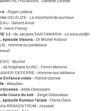
 Laurent HEYNEMANN -
Général D'Astier
bre
-
Roger Lebecq
Émilie DELEUZE -
Le marchand de journaux
NEAU -
Gérard Amat
R -
Henri Frenay
RE 11
- de Jacques SANTAMARIA -
Le sous-préfet
 épisode Visions
-
Dr Michel Roland
US -
Homme au pardessus
anaud
LEVIC -
Buchot
- de Stéphane KURC -
Firmin Mervino
GRANIER-DEFERRE -
Homme aux tableaux
e Enfance volée
-
Patrick Garnier
lle
-
Beaulieu
princesse
-
Abbé Desnoyers
de Cours du soir
-
Serge Giboudeau
 épisode Rumeur fatale
-
Pierre Dano
rlotte BRANDSTROM -
Huissier