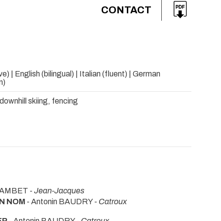
CONTACT
e) | English (bilingual) | Italian (fluent) | German
n)
downhill skiing, fencing
CAMBET -
Jean-Jacques
ON NOM
- Antonin BAUDRY -
Catroux
ER
- Antonin BAUDRY -
Catroux