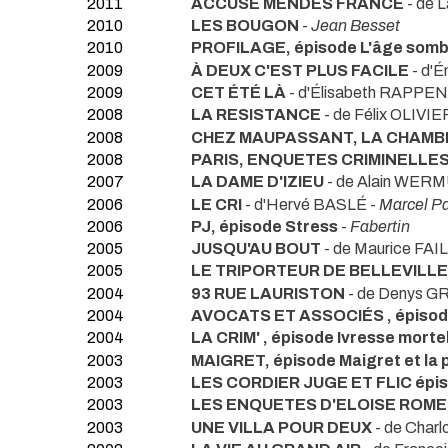
2011
ACCUSÉ MENDES FRANCE
- de
2010
LES BOUGON
-
Jean Besset
2010
PROFILAGE, épisode L'âge som
2009
À DEUX C'EST PLUS FACILE
- d'
2009
CET ÉTÉ LÀ
- d'Élisabeth RAPPE
2008
LA RESISTANCE
- de Félix OLIVIE
2008
CHEZ MAUPASSANT, LA CHAMB
2008
PARIS, ENQUETES CRIMINELLES,
2007
LA DAME D'IZIEU
- de Alain WERM
2006
LE CRI
- d'Hervé BASLÉ -
Marcel P
2006
PJ, épisode Stress
-
Fabertin
2005
JUSQU'AU BOUT
- de Maurice FAI
2005
LE TRIPORTEUR DE BELLEVILLE
2004
93 RUE LAURISTON
- de Denys 
2004
AVOCATS ET ASSOCIÉS , épisod
2004
LA CRIM' , épisode Ivresse morte
2003
MAIGRET, épisode Maigret et la 
2003
LES CORDIER JUGE ET FLIC épiso
2003
LES ENQUETES D'ELOISE ROME ,
2003
UNE VILLA POUR DEUX
- de Cha