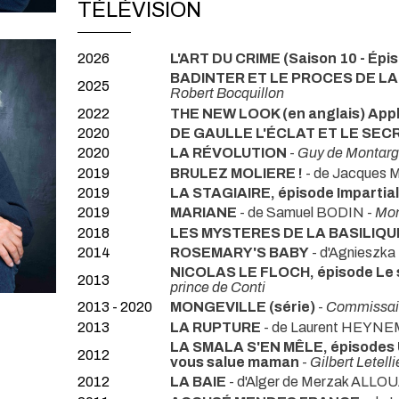
TÉLÉVISION
2026
L'ART DU CRIME (Saison 10 - Épi
BADINTER ET LE PROCES DE LA 
2025
Robert Bocquillon
2022
THE NEW LOOK (en anglais) App
2020
DE GAULLE L'ÉCLAT ET LE SEC
2020
LA RÉVOLUTION
-
Guy de Montarg
2019
BRULEZ MOLIERE !
- de Jacques
2019
LA STAGIAIRE, épisode Impartia
2019
MARIANE
- de Samuel BODIN -
Mon
2018
LES MYSTERES DE LA BASILIQU
2014
ROSEMARY'S BABY
- d'Agnieszk
NICOLAS LE FLOCH, épisode Le 
2013
prince de Conti
2013 - 2020
MONGEVILLE (série)
-
Commissair
2013
LA RUPTURE
- de Laurent HEYN
LA SMALA S'EN MÊLE, épisodes 
2012
vous salue maman
-
Gilbert Letelli
2012
LA BAIE
- d'Alger de Merzak ALL