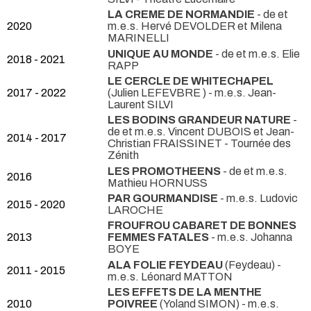
LA CREME DE NORMANDIE
- de et
2020
m.e.s. Hervé DEVOLDER et Milena
MARINELLI
UNIQUE AU MONDE
- de et m.e.s. Elie
2018 - 2021
RAPP
LE CERCLE DE WHITECHAPEL
2017 - 2022
(Julien LEFEVBRE ) - m.e.s. Jean-
Laurent SILVI
LES BODINS GRANDEUR NATURE
-
de et m.e.s. Vincent DUBOIS et Jean-
2014 - 2017
Christian FRAISSINET
- Tournée des
Zénith
LES PROMOTHEENS
- de et m.e.s.
2016
Mathieu HORNUSS
PAR GOURMANDISE
- m.e.s. Ludovic
2015 - 2020
LAROCHE
FROUFROU CABARET DE BONNES
2013
FEMMES FATALES
- m.e.s. Johanna
BOYE
ALA FOLIE FEYDEAU
(Feydeau) -
2011 - 2015
m.e.s. Léonard MATTON
LES EFFETS DE LA MENTHE
2010
POIVREE
(Yoland SIMON) - m.e.s.