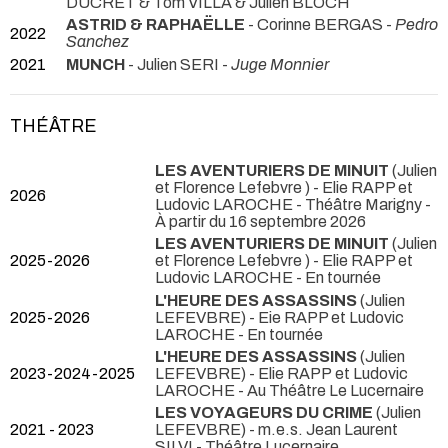
DUCRET & Tom VILLA & Julien BLOCH
ASTRID & RAPHAËLLE
- Corinne BERGAS -
Pedro
2022
Sanchez
2021
MUNCH
- Julien SERI -
Juge Monnier
THÉÂTRE
LES AVENTURIERS DE MINUIT
(Julien
et Florence Lefebvre ) - Elie RAPP et
2026
Ludovic LAROCHE
- Théâtre Marigny -
À partir du 16 septembre 2026
LES AVENTURIERS DE MINUIT
(Julien
2025-2026
et Florence Lefebvre ) - Elie RAPP et
Ludovic LAROCHE
- En tournée
L'HEURE DES ASSASSINS
(Julien
2025-2026
LEFEVBRE) - Eie RAPP et Ludovic
LAROCHE
- En tournée
L'HEURE DES ASSASSINS
(Julien
2023-2024-2025
LEFEVBRE) - Elie RAPP et Ludovic
LAROCHE
- Au Théâtre Le Lucernaire
LES VOYAGEURS DU CRIME
(Julien
2021 - 2023
LEFEVBRE) - m.e.s. Jean Laurent
SILVI
- Théâtre Lucernaire