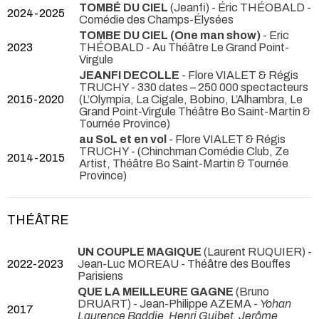
TOMBÉ DU CIEL
(Jeanfi) - Éric THÉOBALD
-
2024-2025
Comédie des Champs-Élysées
TOMBE DU CIEL (One man show)
- Eric
2023
THÉOBALD
- Au Théâtre Le Grand Point-
Virgule
JEANFI DECOLLE
- Flore VIALET & Régis
TRUCHY
- 330 dates – 250 000 spectacteurs
2015-2020
(L’Olympia, La Cigale, Bobino, L’Alhambra, Le
Grand Point-Virgule Théâtre Bo Saint-Martin &
Tournée Province)
au SoL et en vol
- Flore VIALET & Régis
TRUCHY
- (Chinchman Comédie Club, Ze
2014-2015
Artist, Théâtre Bo Saint-Martin & Tournée
Province)
THÉÂTRE
UN COUPLE MAGIQUE
(Laurent RUQUIER) -
2022-2023
Jean-Luc MOREAU
- Théâtre des Bouffes
Parisiens
QUE LA MEILLEURE GAGNE
(Bruno
DRUART) - Jean-Philippe AZEMA -
Yohan
2017
Laurence Baddie, Henri Guibet, Jerôme