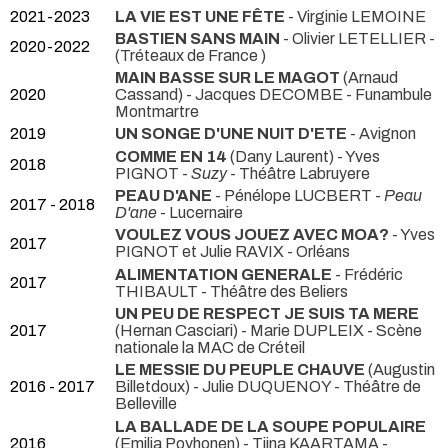
2021-2023
LA VIE EST UNE FÊTE
- Virginie LEMOINE
BASTIEN SANS MAIN
- Olivier LETELLIER -
2020-2022
(Tréteaux de France )
MAIN BASSE SUR LE MAGOT
(Arnaud
2020
Cassand) - Jacques DECOMBE
- Funambule
Montmartre
2019
UN SONGE D'UNE NUIT D'ETE
- Avignon
COMME EN 14
(Dany Laurent) - Yves
2018
PIGNOT -
Suzy
- Théâtre Labruyere
PEAU D'ANE
- Pénélope LUCBERT -
Peau
2017 - 2018
D'ane
- Lucernaire
VOULEZ VOUS JOUEZ AVEC MOA?
- Yves
2017
PIGNOT et Julie RAVIX
- Orléans
ALIMENTATION GENERALE
- Frédéric
2017
THIBAULT
- Théâtre des Beliers
UN PEU DE RESPECT JE SUIS TA MERE
2017
(Hernan Casciari) - Marie DUPLEIX
- Scène
nationale la MAC de Créteil
LE MESSIE DU PEUPLE CHAUVE
(Augustin
2016 - 2017
Billetdoux) - Julie DUQUENOY
- Théâtre de
Belleville
LA BALLADE DE LA SOUPE POPULAIRE
2016
(Emilia Poyhonen) - Tiina KAARTAMA
-