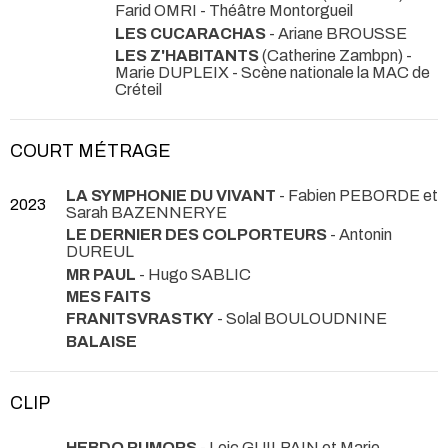
Farid OMRI
- Théâtre Montorgueil
LES CUCARACHAS
- Ariane BROUSSE
LES Z'HABITANTS
(Catherine Zambpn) -
Marie DUPLEIX
- Scène nationale la MAC de
Créteil
COURT MÉTRAGE
LA SYMPHONIE DU VIVANT
- Fabien PEBORDE et
2023
Sarah BAZENNERYE
LE DERNIER DES COLPORTEURS
- Antonin
DUREUL
MR PAUL
- Hugo SABLIC
MES FAITS
FRANITSVRASTKY
- Solal BOULOUDNINE
BALAISE
CLIP
HEBDO RUMORS
- Loic GUILPAIN et Marie