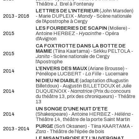
Théâtre J. Brel à Fontenay
LETTRES DE L'INTERIEUR
(John Marsden)
2013 - 2016
- Marie DUPLEIX -
Mandy
- Scène nationale
de l'Apostrophe à Cergy
LES FOURBERIES DE SCAPIN
(Moliere) -
2015
Antoine HERBEZ -
Hyacinthe
- Opéra
d'Avignon
CA FOXTROTTE DANS LA BOTTE DE
MAMIE
(Tiina Kaartama) - Sirkku PELTOLA -
2015
Janita
- Scène nationale de Cergy
l'Apostrophe
L'ENVERS DES MAUX
(Ariane Brousse) -
2014
Pénélope LUCBERT -
La Fille
- Lucernaire
NI DIEU NI DIABLE
(adaptation d'Augustin
Billetdoux) - Augustin BILLETDOUX et Julie
2014
DUQUENOIX -
Narratrice
(Prix du concours
du théâtre 13, prix des chroniqueurs) - Théâtre
13
UN SONGE D'UNE NUIT D'ETE
2014
(Shakespeare) - Antoine HERBEZ -
Héléna
-
Théâtre 14, théâtre de la porte Saint Martin
PURGE
(Sofi Oksanen) - Tiina KAARTAMA -
2013 - 2014
Zara
- Théâtre de l'épée de bois
LE MISANTHROPE ET L'AUVERGNAT