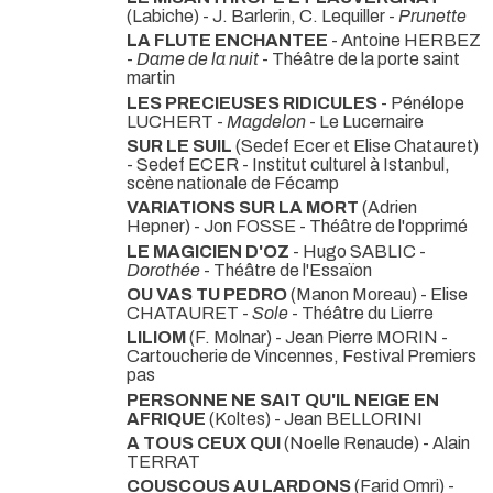
(Labiche) - J. Barlerin, C. Lequiller -
Prunette
LA FLUTE ENCHANTEE
- Antoine HERBEZ
-
Dame de la nuit
- Théâtre de la porte saint
martin
LES PRECIEUSES RIDICULES
- Pénélope
LUCHERT -
Magdelon
- Le Lucernaire
SUR LE SUIL
(Sedef Ecer et Elise Chatauret)
- Sedef ECER
- Institut culturel à Istanbul,
scène nationale de Fécamp
VARIATIONS SUR LA MORT
(Adrien
Hepner) - Jon FOSSE
- Théâtre de l'opprimé
LE MAGICIEN D'OZ
- Hugo SABLIC -
Dorothée
- Théâtre de l'Essaïon
OU VAS TU PEDRO
(Manon Moreau) - Elise
CHATAURET -
Sole
- Théâtre du Lierre
LILIOM
(F. Molnar) - Jean Pierre MORIN
-
Cartoucherie de Vincennes, Festival Premiers
pas
PERSONNE NE SAIT QU'IL NEIGE EN
AFRIQUE
(Koltes) - Jean BELLORINI
A TOUS CEUX QUI
(Noelle Renaude) - Alain
TERRAT
COUSCOUS AU LARDONS
(Farid Omri) -