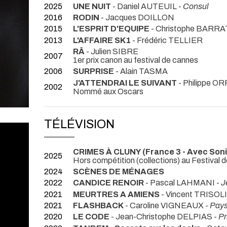
2025
UNE NUIT
- Daniel AUTEUIL -
Consul
2016
RODIN
- Jacques DOILLON
2015
L'ESPRIT D'EQUIPE
- Christophe BARR
2013
L'AFFAIRE SK1
- Frédéric TELLIER
RÂ
- Julien SIBRE
2007
1er prix canon au festival de cannes
2006
SURPRISE
- Alain TASMA
J'ATTENDRAI LE SUIVANT
- Philippe 
2002
Nommé aux Oscars
TÉLÉVISION
CRIMES À CLUNY (France 3 - Avec Soni
2025
Hors compétition (collections) au Festival de
2024
SCÈNES DE MÉNAGES
2022
CANDICE RENOIR
- Pascal LAHMANI -
J
2021
MEURTRES A AMIENS
- Vincent TRISOLI
2021
FLASHBACK
- Caroline VIGNEAUX -
Pay
2020
LE CODE
- Jean-Christophe DELPIAS -
Pr