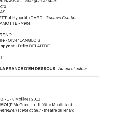
ve RASPAIL -
Georges Coteaux
ard
LAS
TT et Hyppolite DARD -
Gustave Courbet
 LAMOTTE -
René
ORENO
che
- Olivier LANGLOIS
Copycat
- Didier DELAITRE
IT
 LA FRANCE D'EN DESSOUS
-
Auteur et acteur
 SIBRE
- 3 Molières 2011
 MOI
(F.McGuiness)
- théâtre Mouffetard
metteur en scène acteur
- théâtre du renard