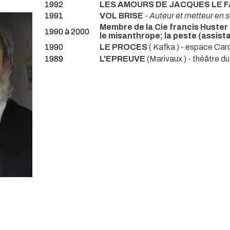
1992
LES AMOURS DE JACQUES LE 
1991
VOL BRISE
-
Auteur et metteur en 
Membre de la Cie francis Huster :
1990 à 2000
le misanthrope; la peste (assis
1990
LE PROCES
( Kafka )
- espace Car
1989
L'EPREUVE
(Marivaux )
- théâtre d