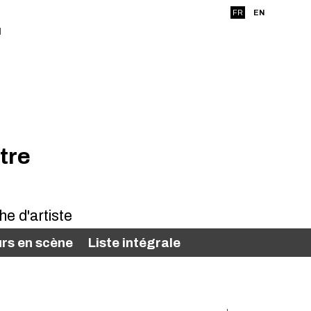
FR
EN
tre
rs en scène
Liste intégrale