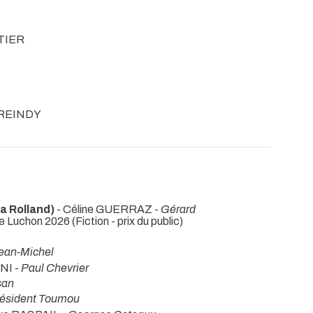
ATIER
ORREINDY
a Rolland)
- Céline GUERRAZ -
Gérard
 Luchon 2026 (Fiction - prix du public)
ean-Michel
NI -
Paul Chevrier
san
ésident Toumou