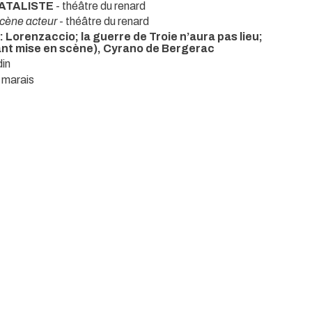
FATALISTE
- théâtre du renard
scène acteur
- théâtre du renard
 Lorenzaccio; la guerre de Troie n’aura pas lieu;
tant mise en scène), Cyrano de Bergerac
din
u marais