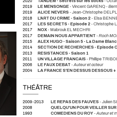
2020
TANDEM - Secrets sur les docks
- Octa
2019
LE MENSONGE
- Vincent GARENQ -
Bern
2019
ALICE NEVERS
- Jean-Christophe DELP
2018
L'ART DU CRIME - Saison 2
- Elsa BENNE
2017
LES SECRETS - Episode 2
- Christophe
2017
NOX
- Mabrouk EL MECHRI
2017
DEMAIN NOUS APPARTIENT
-
Roch M
2015
ALEX HUGO - Saison 5 - La Dame Blan
2014
SECTION DE RECHERCHES - Episode 
2013
RESISTANCES - Saison 1
2011
UN VILLAGE FRANCAIS
- Phillipe TRIBO
2006
LE FAUX DEBAT
-
Auteur et acteur
2004
LA FRANCE S'EN DESSUS DESSOUS +
THÉÂTRE
2009-2013
LE REPAS DES FAUVES
- Julien
2008
QUELQU'UN POUR VEILLER SUR
1993
COMEDIENS DU ROY
-
Auteur et 