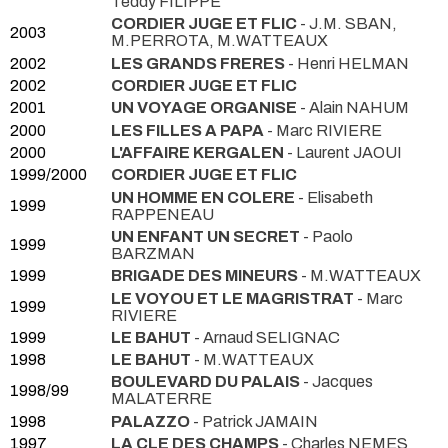
Teddy FILIPPE
CORDIER JUGE ET FLIC
- J.M. SBAN,
2003
M.PERROTA, M.WATTEAUX
2002
LES GRANDS FRERES
- Henri HELMAN
2002
CORDIER JUGE ET FLIC
2001
UN VOYAGE ORGANISE
- Alain NAHUM
2000
LES FILLES A PAPA
- Marc RIVIERE
2000
L'AFFAIRE KERGALEN
- Laurent JAOUI
1999/2000
CORDIER JUGE ET FLIC
UN HOMME EN COLERE
- Elisabeth
1999
RAPPENEAU
UN ENFANT UN SECRET
- Paolo
1999
BARZMAN
1999
BRIGADE DES MINEURS
- M.WATTEAUX
LE VOYOU ET LE MAGRISTRAT
- Marc
1999
RIVIERE
1999
LE BAHUT
- Arnaud SELIGNAC
1998
LE BAHUT
- M.WATTEAUX
BOULEVARD DU PALAIS
- Jacques
1998/99
MALATERRE
1998
PALAZZO
- Patrick JAMAIN
1997
LA CLE DES CHAMPS
- Charles NEMES