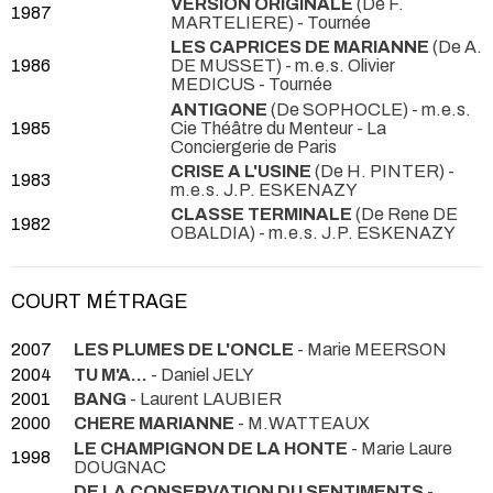
VERSION ORIGINALE
(De F.
1987
MARTELIERE)
- Tournée
LES CAPRICES DE MARIANNE
(De A.
1986
DE MUSSET) - m.e.s. Olivier
MEDICUS
- Tournée
ANTIGONE
(De SOPHOCLE) - m.e.s.
1985
Cie Théâtre du Menteur
- La
Conciergerie de Paris
CRISE A L'USINE
(De H. PINTER) -
1983
m.e.s. J.P. ESKENAZY
CLASSE TERMINALE
(De Rene DE
1982
OBALDIA) - m.e.s. J.P. ESKENAZY
COURT MÉTRAGE
2007
LES PLUMES DE L'ONCLE
- Marie MEERSON
2004
TU M'A...
- Daniel JELY
2001
BANG
- Laurent LAUBIER
2000
CHERE MARIANNE
- M.WATTEAUX
LE CHAMPIGNON DE LA HONTE
- Marie Laure
1998
DOUGNAC
DE LA CONSERVATION DU SENTIMENTS
-