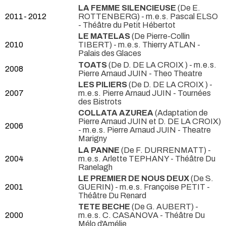
LA FEMME SILENCIEUSE
(De E.
2011- 2012
ROTTENBERG) - m.e.s. Pascal ELSO
- Théâtre du Petit Hébertot
LE MATELAS
(De Pierre-Collin
2010
TIBERT) - m.e.s. Thierry ATLAN
-
Palais des Glaces
TOATS
(De D. DE LA CROIX ) - m.e.s.
2008
Pierre Arnaud JUIN
- Theo Theatre
LES PILIERS
(De D. DE LA CROIX ) -
2007
m.e.s. Pierre Arnaud JUIN
- Tournées
des Bistrots
COLLATA AZUREA
(Adaptation de
Pierre Arnaud JUIN et D. DE LA CROIX)
2006
- m.e.s. Pierre Arnaud JUIN
- Theatre
Marigny
LA PANNE
(De F. DURRENMATT) -
2004
m.e.s. Arlette TEPHANY
- Théâtre Du
Ranelagh
LE PREMIER DE NOUS DEUX
(De S.
2001
GUERIN) - m.e.s. Françoise PETIT
-
Théâtre Du Renard
TETE BECHE
(De G. AUBERT) -
2000
m.e.s. C. CASANOVA
- Théâtre Du
Mélo d'Amélie