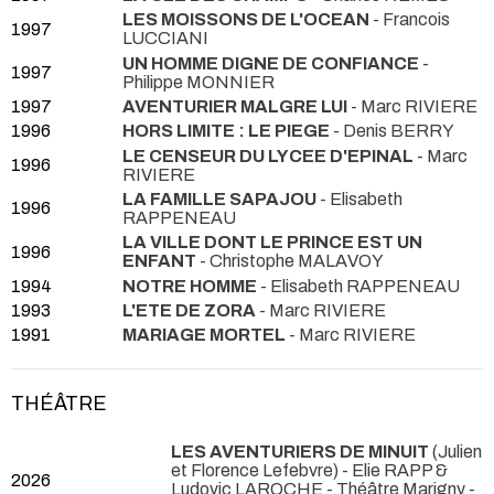
LES MOISSONS DE L'OCEAN
- Francois
1997
LUCCIANI
UN HOMME DIGNE DE CONFIANCE
-
1997
Philippe MONNIER
1997
AVENTURIER MALGRE LUI
- Marc RIVIERE
1996
HORS LIMITE : LE PIEGE
- Denis BERRY
LE CENSEUR DU LYCEE D'EPINAL
- Marc
1996
RIVIERE
LA FAMILLE SAPAJOU
- Elisabeth
1996
RAPPENEAU
LA VILLE DONT LE PRINCE EST UN
1996
ENFANT
- Christophe MALAVOY
1994
NOTRE HOMME
- Elisabeth RAPPENEAU
1993
L'ETE DE ZORA
- Marc RIVIERE
1991
MARIAGE MORTEL
- Marc RIVIERE
THÉÂTRE
LES AVENTURIERS DE MINUIT
(Julien
et Florence Lefebvre) - Elie RAPP &
2026
Ludovic LAROCHE
- Théâtre Marigny -