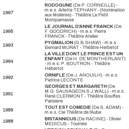
RODOGUNE
(De P. CORNEILLE) -
m.e.s. Arlette TEPHANY -
(Nomination
1997
aux Molières) - Théâtre Le Petit
Montparnasse
LE JOURNAL D'ANNE FRANCK
(De
1995
F. GOODRICH) - m.e.s. Pierre
FRANCK
- Théâtre Atelier
PYGMALION
(G.B.SHAW) - m.e.s.
1993
Bernard MURAT
- Théâtre Herbetot
LA VILLE DONT LE PRINCE EST UN
ENFANT
(De H. DE MONTHERLANT)
1994
- m.e.s. P. BOUTRON
- Théâtre
Hébertot
ORNIFLE
(De J. ANOUILH) - m.e.s.
1992
Patrice LECONTE
GEORGES ET MARGARETH
(De
M.G. SAUVAGEON & J.WALL) - m.e.s.
1991
René CLERMONT
- Théâtre Bouffes
Parisiens
TOUT EST COMEDIE
(De S. ADAM) -
1989
m.e.s. Cie Théâtre de l'Aube
BRITANNICUS
(De RACINE) - Olivier
1988
MEDICUS
- Tournée