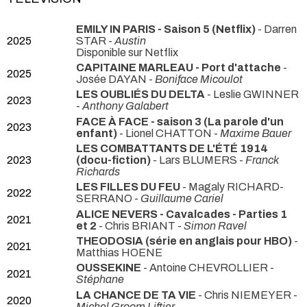
EMILY IN PARIS - Saison 5 (Netflix)
- Darren
2025
STAR -
Austin
Disponible sur Netflix
CAPITAINE MARLEAU - Port d'attache
-
2025
Josée DAYAN -
Boniface Micoulot
LES OUBLIÉS DU DELTA
- Leslie GWINNER
2023
-
Anthony Galabert
FACE À FACE - saison 3 (La parole d'un
2023
enfant)
- Lionel CHATTON -
Maxime Bauer
LES COMBATTANTS DE L'ÉTÉ 1914
2023
(docu-fiction)
- Lars BLUMERS -
Franck
Richards
LES FILLES DU FEU
- Magaly RICHARD-
2022
SERRANO -
Guillaume Cariel
ALICE NEVERS - Cavalcades - Parties 1
2021
et 2
- Chris BRIANT -
Simon Ravel
THEODOSIA (série en anglais pour HBO)
-
2021
Matthias HOENE
OUSSEKINE
- Antoine CHEVROLLIER -
2021
Stéphane
LA CHANCE DE TA VIE
- Chris NIEMEYER -
2020
Michel Groom Liftier