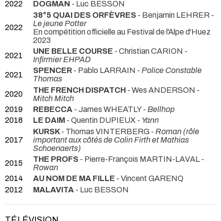
2022
DOGMAN
- Luc BESSON
38°5 QUAI DES ORFÈVRES
- Benjamin LEHRER -
Le jeune Potter
2022
En compétition officielle au Festival de l'Alpe d'Huez
2023
UNE BELLE COURSE
- Christian CARION -
2021
Infirmier EHPAD
SPENCER
- Pablo LARRAIN -
Police Constable
2021
Thomas
THE FRENCH DISPATCH
- Wes ANDERSON -
2020
Mitch Mitch
2019
REBECCA
- James WHEATLY -
Bellhop
2018
LE DAIM
- Quentin DUPIEUX -
Yann
KURSK
- Thomas VINTERBERG -
Roman (rôle
2017
important aux côtés de Colin Firth et Mathias
Schoenaerts)
THE PROFS
- Pierre-François MARTIN-LAVAL -
2015
Rowan
2014
AU NOM DE MA FILLE
- Vincent GARENQ
2012
MALAVITA
- Luc BESSON
TÉLÉVISION