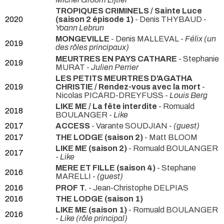
TROPIQUES CRIMINELS / Sainte Luce
2020
(saison 2 épisode 1)
- Denis THYBAUD -
Yoann Lebrun
MONGEVILLE
- Denis MALLEVAL -
Félix (un
2019
des rôles principaux)
MEURTRES EN PAYS CATHARE
- Stephanie
2019
MURAT -
Julien Perrier
LES PETITS MEURTRES D'AGATHA
2019
CHRISTIE / Rendez-vous avec la mort
-
Nicolas PICARD-DREYFUSS -
Louis Berg
LIKE ME / La fête interdite
- Romuald
2018
BOULANGER -
Like
2017
ACCESS
- Varante SOUDJIAN -
(guest)
2017
THE LODGE (saison 2)
- Matt BLOOM
LIKE ME (saison 2)
- Romuald BOULANGER
2017
-
Like
MERE ET FILLE (saison 4)
- Stephane
2016
MARELLI -
(guest)
2016
PROF T.
- Jean-Christophe DELPIAS
2016
THE LODGE (saison 1)
LIKE ME (saison 1)
- Romuald BOULANGER
2016
-
Like (rôle principal)