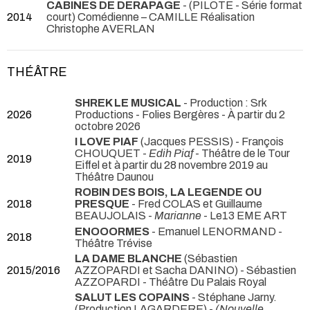
CABINES DE DERAPAGE
- (PILOTE - Série format
2014
court) Comédienne – CAMILLE Réalisation
Christophe AVERLAN
THÉÂTRE
SHREK LE MUSICAL
- Production : Srk
2026
Productions
- Folies Bergères - À partir du 2
octobre 2026
I LOVE PIAF
(Jacques PESSIS) - François
CHOUQUET -
Edih Piaf
- Théâtre de le Tour
2019
Eiffel et à partir du 28 novembre 2019 au
Théâtre Daunou
ROBIN DES BOIS, LA LEGENDE OU
2018
PRESQUE
- Fred COLAS et Guillaume
BEAUJOLAIS -
Marianne
- Le13 EME ART
ENOOORMES
- Emanuel LENORMAND
-
2018
Théâtre Trévise
LA DAME BLANCHE
(Sébastien
2015/2016
AZZOPARDI et Sacha DANINO) - Sébastien
AZZOPARDI
- Théâtre Du Palais Royal
SALUT LES COPAINS
- Stéphane Jarny.
(Production LAGARDERE) -
(Nouvelle