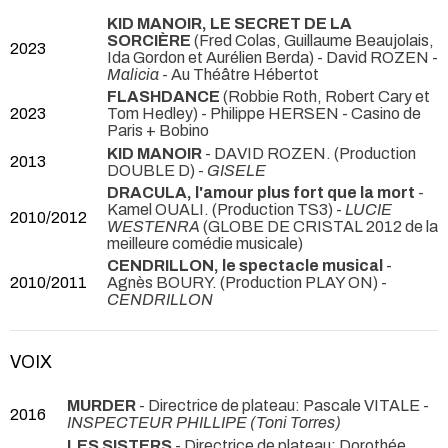
KID MANOIR, LE SECRET DE LA
SORCIÈRE
(Fred Colas, Guillaume Beaujolais,
2023
Ida Gordon et Aurélien Berda) - David ROZEN -
Malicia
- Au Théâtre Hébertot
FLASHDANCE
(Robbie Roth, Robert Cary et
2023
Tom Hedley) - Philippe HERSEN
- Casino de
Paris + Bobino
KID MANOIR
- DAVID ROZEN. (Production
2013
DOUBLE D) -
GISELE
DRACULA, l'amour plus fort que la mort
-
Kamel OUALI. (Production TS3) -
LUCIE
2010/2012
WESTENRA
(GLOBE DE CRISTAL 2012 de la
meilleure comédie musicale)
CENDRILLON, le spectacle musical
-
2010/2011
Agnès BOURY. (Production PLAY ON) -
CENDRILLON
VOIX
MURDER
- Directrice de plateau: Pascale VITALE -
2016
INSPECTEUR PHILLIPE (Toni Torres)
LES SISTERS
- Directrice de plateau: Dorothée