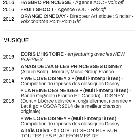
2016
HASBRO PRINCESSE
- Agence AOC -
Voix off
2016
FRUIT SHOOT
- Agence AOC -
Voix off
ORANGE CINEDAY
- Directeur Artistique : Sinclair -
2012
Voix chantée Pom-Pom Girl
MUSIQUE
ECRIS L'HISTOIRE
-
en featuring avec les NEW
2016
POPPIES
ANAIS DELVA & LES PRINCESSES DISNEY
2015
(Album Solo) - Mercury Music Group France
« WE LOVE DISNEY 2 » (Multi-Interprètes)
-
2014
Compilation de reprises des classiques Disney
« LA REINE DES NEIGES » (Multi-Interprètes)
-
Bande Originale (France ET Canada) – DISNEY
2013
(Dont « Libérée délivrée », originellement nommée «
Let it go » OSCAR 2014 de la meilleur chanson
originale)
« WE LOVE DISNEY » (Multi-Interprètes)
-
Compilation de reprises des classiques Disney
Anaïs Delva - « TOI »
- (DISPONIBLE SUR
TOUTES LES PLATEFORMES DE