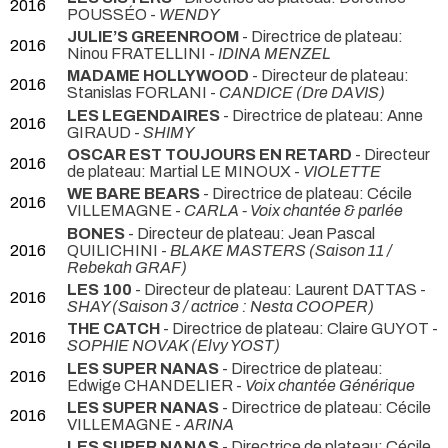
2016
POUSSÉO -
WENDY
JULIE’S GREENROOM
- Directrice de plateau:
2016
Ninou FRATELLINI -
IDINA MENZEL
MADAME HOLLYWOOD
- Directeur de plateau:
2016
Stanislas FORLANI -
CANDICE (Dre DAVIS)
LES LEGENDAIRES
- Directrice de plateau: Anne
2016
GIRAUD -
SHIMY
OSCAR EST TOUJOURS EN RETARD
- Directeur
2016
de plateau: Martial LE MINOUX -
VIOLETTE
WE BARE BEARS
- Directrice de plateau: Cécile
2016
VILLEMAGNE -
CARLA - Voix chantée & parlée
BONES
- Directeur de plateau: Jean Pascal
2016
QUILICHINI -
BLAKE MASTERS (Saison 11 /
Rebekah GRAF)
LES 100
- Directeur de plateau: Laurent DATTAS -
2016
SHAY (Saison 3 / actrice : Nesta COOPER)
THE CATCH
- Directrice de plateau: Claire GUYOT -
2016
SOPHIE NOVAK (Elvy YOST)
LES SUPER NANAS
- Directrice de plateau:
2016
Edwige CHANDELIER -
Voix chantée Générique
LES SUPER NANAS
- Directrice de plateau: Cécile
2016
VILLEMAGNE -
ARINA
LES SUPER NANAS
- Directrice de plateau: Cécile