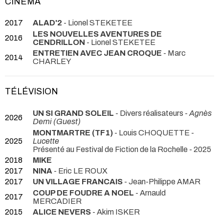
CINÉMA
2017
ALAD'2
- Lionel STEKETEE
LES NOUVELLES AVENTURES DE
2016
CENDRILLON
- Lionel STEKETEE
ENTRETIEN AVEC JEAN CROQUE
- Marc
2014
CHARLEY
TÉLÉVISION
UN SI GRAND SOLEIL
- Divers réalisateurs -
Agnès
2026
Demi (Guest)
MONTMARTRE (TF1)
- Louis CHOQUETTE -
2025
Lucette
Présenté au Festival de Fiction de la Rochelle - 2025
2018
MIKE
2017
NINA
- Eric LE ROUX
2017
UN VILLAGE FRANCAIS
- Jean-Philippe AMAR
COUP DE FOUDRE A NOEL
- Arnauld
2017
MERCADIER
2015
ALICE NEVERS
- Akim ISKER