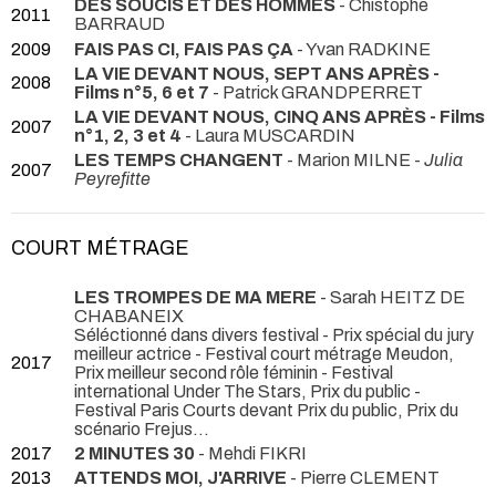
DES SOUCIS ET DES HOMMES
- Chistophe
2011
BARRAUD
2009
FAIS PAS CI, FAIS PAS ÇA
- Yvan RADKINE
LA VIE DEVANT NOUS, SEPT ANS APRÈS -
2008
Films n°5, 6 et 7
- Patrick GRANDPERRET
LA VIE DEVANT NOUS, CINQ ANS APRÈS - Films
2007
n°1, 2, 3 et 4
- Laura MUSCARDIN
LES TEMPS CHANGENT
- Marion MILNE -
Julia
2007
Peyrefitte
COURT MÉTRAGE
LES TROMPES DE MA MERE
- Sarah HEITZ DE
CHABANEIX
Séléctionné dans divers festival - Prix spécial du jury
meilleur actrice - Festival court métrage Meudon,
2017
Prix meilleur second rôle féminin - Festival
international Under The Stars, Prix du public -
Festival Paris Courts devant Prix du public, Prix du
scénario Frejus...
2017
2 MINUTES 30
- Mehdi FIKRI
2013
ATTENDS MOI, J'ARRIVE
- Pierre CLEMENT