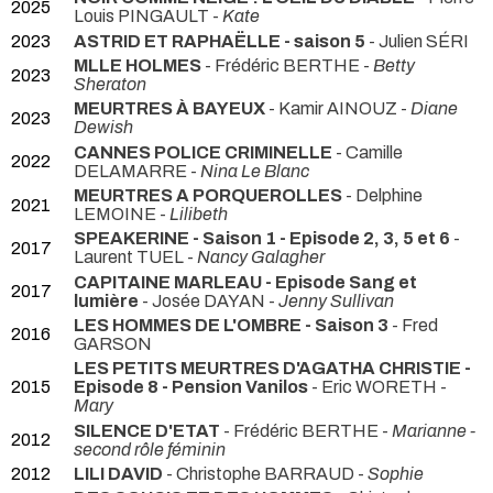
2025
Louis PINGAULT -
Kate
2023
ASTRID ET RAPHAËLLE - saison 5
- Julien SÉRI
MLLE HOLMES
- Frédéric BERTHE -
Betty
2023
Sheraton
MEURTRES À BAYEUX
- Kamir AINOUZ -
Diane
2023
Dewish
CANNES POLICE CRIMINELLE
- Camille
2022
DELAMARRE -
Nina Le Blanc
MEURTRES A PORQUEROLLES
- Delphine
2021
LEMOINE -
Lilibeth
SPEAKERINE - Saison 1 - Episode 2, 3, 5 et 6
-
2017
Laurent TUEL -
Nancy Galagher
CAPITAINE MARLEAU - Episode Sang et
2017
lumière
- Josée DAYAN -
Jenny Sullivan
LES HOMMES DE L'OMBRE - Saison 3
- Fred
2016
GARSON
LES PETITS MEURTRES D'AGATHA CHRISTIE -
2015
Episode 8 - Pension Vanilos
- Eric WORETH -
Mary
SILENCE D'ETAT
- Frédéric BERTHE -
Marianne -
2012
second rôle féminin
2012
LILI DAVID
- Christophe BARRAUD -
Sophie