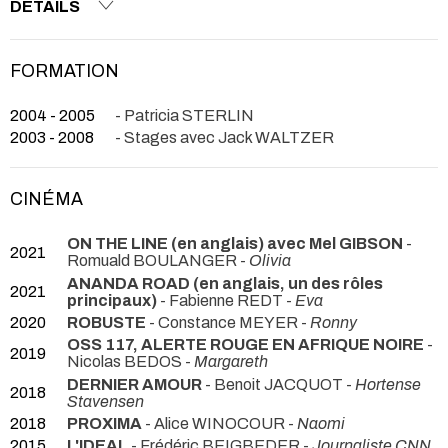
DETAILS
FORMATION
2004 - 2005
- Patricia STERLIN
2003 - 2008
- Stages avec Jack WALTZER
CINÉMA
ON THE LINE (en anglais) avec Mel GIBSON
-
2021
Romuald BOULANGER -
Olivia
ANANDA ROAD (en anglais, un des rôles
2021
principaux)
- Fabienne REDT -
Eva
2020
ROBUSTE
- Constance MEYER -
Ronny
OSS 117, ALERTE ROUGE EN AFRIQUE NOIRE
-
2019
Nicolas BEDOS -
Margareth
DERNIER AMOUR
- Benoit JACQUOT -
Hortense
2018
Stavensen
2018
PROXIMA
- Alice WINOCOUR -
Naomi
2015
L'IDEAL
- Frédéric BEIGBEDER -
Journaliste CNN