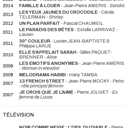
2014
FAMILLE À LOUER
- Jean-Pierre AMERIS -
Sandra
LES YEUX JAUNES DU CROCODILE
- Cécile
2013
TELERMAN -
Shirley
2012
UN PLAN PARFAIT
- Pascal CHAUMEIL
LE PARADIS DES BÊTES
- Estelle LARRIVAZ -
2011
Lauren
30° COULEUR
- Lucien JEAN-BAPTISTE &
2011
Philippe LARUE
ELLE S'APPELAIT SARAH
- Gilles PAQUET-
2010
BRENNER -
Alice
LES EMOTIFS ANONYMES
- Jean-Pierre AMÉRIS
2009
-
Woman in elevator
2008
MELODRAMA HABIBI
- Hany TAMBA
13 FRENCH STREET
- Jean-Pierre MOCKY -
Petra
2007
- rôle principal féminin
JE CROIS QUE JE L'AIME
- Pierre JOLIVET -
Ex
2007
femme de Lucas
TÉLÉVISION
NOIR COMME NEIGE : L'OEIL DU DIABLE
- Pierre