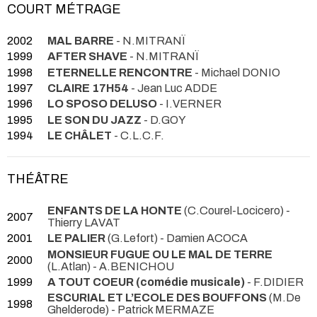
COURT MÉTRAGE
2002
MAL BARRE
- N.MITRANÏ
1999
AFTER SHAVE
- N.MITRANÏ
1998
ETERNELLE RENCONTRE
- Michael DONIO
1997
CLAIRE 17H54
- Jean Luc ADDE
1996
LO SPOSO DELUSO
- I.VERNER
1995
LE SON DU JAZZ
- D.GOY
1994
LE CHÂLET
- C.L.C.F.
THÉÂTRE
ENFANTS DE LA HONTE
(C.Courel-Locicero) -
2007
Thierry LAVAT
2001
LE PALIER
(G.Lefort) - Damien ACOCA
MONSIEUR FUGUE OU LE MAL DE TERRE
2000
(L.Atlan) - A.BENICHOU
1999
A TOUT COEUR (comédie musicale)
- F.DIDIER
ESCURIAL ET L’ECOLE DES BOUFFONS
(M.De
1998
Ghelderode) - Patrick MERMAZE