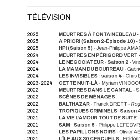
TÉLÉVISION
2025
MEURTRES À FONTAINEBLEAU
-
2025
A PRIORI (Saison 2-Épisode 10)
-
2025
HPI (Saison 5)
- Jean-Philippe AMA
2024
MEURTRES EN PÉRIGORD VERT
-
2024
LE NEGOCIATEUR - Saison 2
- Vi
2024
LA MAMAN DU BOURREAU
- Gabr
2024
LES INVISIBLES - saison 4
- Chris
2023-2024
CETTE NUIT-LÀ
- Myriam VINOCO
2022
MEURTRES DANS LE CANTAL
- 
2022
SCÈNES DE MÉNAGES
2022
BALTHAZAR
- Franck BRETT -
Rog
2022
TROPIQUES CRIMINELS- Saison 
2021
LA VIE L’AMOUR TOUT DE SUITE
-
2021
SAM - Saison 6
- Philippe LEFEBVR
2021
LES PAPILLONS NOIRS
- Olivier 
2021
L’ÎLE AUX 30 CERCUEILS
- Frédé