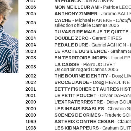
2007
99 FRANCS
- Jan KOUNEN
2006
MON MEILLEUR AMI
- Patrice LE
2005
ANTHONY ZIMMER
- Jerome SALL
CACHE
- Michael HANEKE -
Chauffe
2005
séléction officielle Cannes 2005
2005
TU VAS RIRE MAIS JE TE QUITTE
-
2004
DOUBLE ZERO
- Gerard PIRES
2004
PEDALE DURE
- Gabriel AGHION -
2003
LE PACTE DU SILENCE
- Graham 
2003
EN TERRITOIRE INDIEN
- Lionel E
LA CAISSE
- Pierre JOLIVET
2003
Un certain regard Cannes 2005
2002
THE BOURNE IDENTITY
- Doug L
2002
BROCELIANDE
- Doug HEADLINE
2001
BETTY FISCHER ET AUTRES HIS
2001
LE PETIT POUCET
- Olivier DAHAN
2000
L’EXTRATERRESTRE
- Didier B
2000
LES INSAISISSABLES
- Christian 
2000
SCENES DE CRIMES
- Frederic
1999
ASTERIX CONTRE CESAR
- Claud
1998
LES KIDNAPPEURS
- Graham GUI