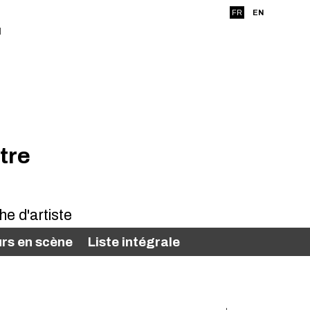
FR
EN
tre
rs en scène
Liste intégrale