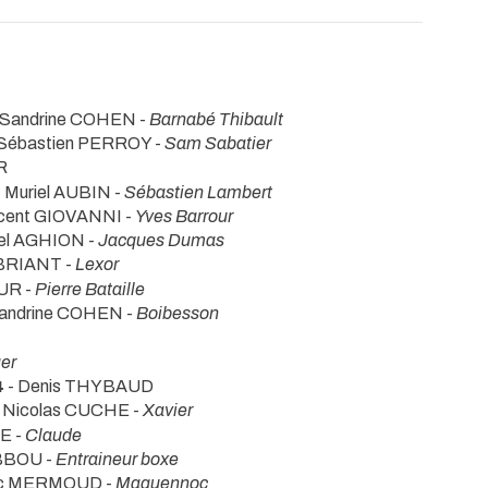
 Sandrine COHEN -
Barnabé Thibault
 Sébastien PERROY -
Sam Sabatier
R
 Muriel AUBIN -
Sébastien Lambert
ncent GIOVANNI -
Yves Barrour
iel AGHION -
Jacques Dumas
 BRIANT -
Lexor
UR -
Pierre Bataille
Sandrine COHEN -
Boibesson
er
4
- Denis THYBAUD
 Nicolas CUCHE -
Xavier
E -
Claude
ABBOU -
Entraineur boxe
ric MERMOUD -
Maguennoc