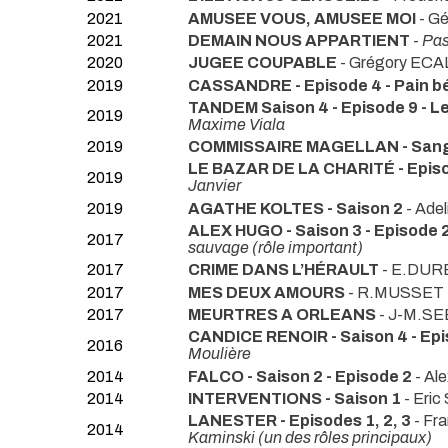
2021
AMUSEE VOUS, AMUSEE MOI
- G
2021
DEMAIN NOUS APPARTIENT
-
Pas
2020
JUGEE COUPABLE
- Grégory ECA
2019
CASSANDRE - Episode 4 - Pain b
TANDEM Saison 4 - Episode 9 - L
2019
Maxime Viala
2019
COMMISSAIRE MAGELLAN - Sang
LE BAZAR DE LA CHARITÉ - Episode
2019
Janvier
2019
AGATHE KOLTES - Saison 2
- Ade
ALEX HUGO - Saison 3 - Episode 
2017
sauvage (rôle important)
2017
CRIME DANS L’HÉRAULT
- E.DUR
2017
MES DEUX AMOURS
- R.MUSSET
2017
MEURTRES A ORLEANS
- J-M.S
CANDICE RENOIR - Saison 4 - Ep
2016
Moulière
2014
FALCO - Saison 2 - Episode 2
- Al
2014
INTERVENTIONS - Saison 1
- Eri
LANESTER - Episodes 1, 2, 3
- F
2014
Kaminski (un des rôles principaux)