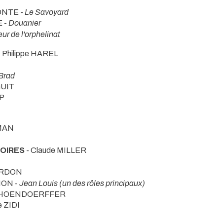
CONTE -
Le Savoyard
E -
Douanier
ur de l'orphelinat
 Philippe HAREL
Brad
GUIT
PP
IMAN
TOIRES
- Claude MILLER
OURDON
GION -
Jean Louis (un des rôles principaux)
 SCHOENDOERFFER
e ZIDI
T