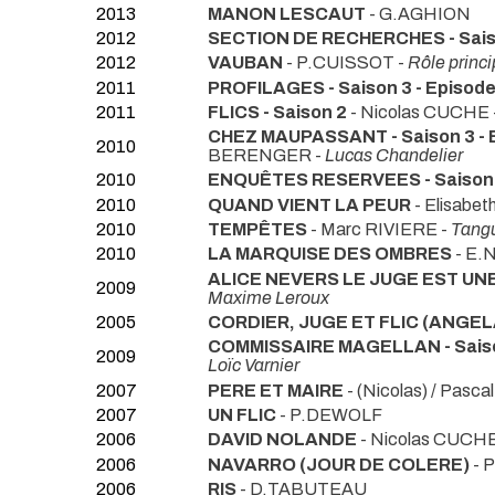
2013
MANON LESCAUT
- G.AGHION
2012
SECTION DE RECHERCHES - Saiso
2012
VAUBAN
- P.CUISSOT -
Rôle princi
2011
PROFILAGES - Saison 3 - Episode
2011
FLICS - Saison 2
- Nicolas CUCHE 
CHEZ MAUPASSANT - Saison 3 - 
2010
BERENGER -
Lucas Chandelier
2010
ENQUÊTES RESERVEES - Saison 3
2010
QUAND VIENT LA PEUR
- Elisab
2010
TEMPÊTES
- Marc RIVIERE -
Tangu
2010
LA MARQUISE DES OMBRES
- E
ALICE NEVERS LE JUGE EST UNE F
2009
Maxime Leroux
2005
CORDIER, JUGE ET FLIC (ANGEL
COMMISSAIRE MAGELLAN - Saison 
2009
Loïc Varnier
2007
PERE ET MAIRE
- (Nicolas) / Pa
2007
UN FLIC
- P.DEWOLF
2006
DAVID NOLANDE
- Nicolas CUCH
2006
NAVARRO (JOUR DE COLERE)
- 
2006
RIS
- D.TABUTEAU