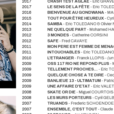
2017
CRASH TEST AGLAE
- Eric GRAV
2017
LE SENS DE LA FÊTE
- Eric TOLE
2016
BIENVENUE AU GONDWANA
- M
2015
TOUT POUR ÊTRE HEUREUX
- Cyr
2014
SAMBA
- Eric TOLEDANO & Olivie
2013
NE QUELQUE PART
- Mohamed H
2012
3 MONDES
- Catherine CORSINI
2012
SAFE
- Fred CAVAYE
2011
MON PERE EST FEMME DE MEN
2011
INTOUCHABLES
- Eric TOLEDANO 
2010
L'ETRANGER
- Franck LLOPIS -
(un
2009
OSS 117 RIO NE REPOND PLUS
- 
2009
TELLEMENT PROCHES...
- Eric 
2009
QUELQUE CHOSE A TE DIRE
- Ce
2009
BANLIEUE 13 - ULTIMATUM
- Pat
2009
UNE AFFAIRE D'ETAT
- Eric VALE
2008
SKATE OR DIE
- Miguel COURTOIS
2008
LES MURS PORTEURS
- Cyril GEL
2007
TRUANDS
- Frederic SCHOENDO
2007
ENSEMBLE, C'EST TOUT
- Claud