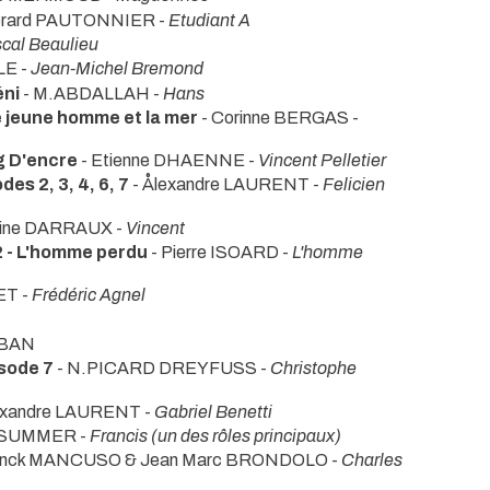
érard PAUTONNIER -
Etudiant A
cal Beaulieu
LE -
Jean-Michel Bremond
éni
- M.ABDALLAH -
Hans
e jeune homme et la mer
- Corinne BERGAS -
 D'encre
- Etienne DHAENNE -
Vincent Pelletier
s 2, 3, 4, 6, 7
- Ålexandre LAURENT -
Felicien
line DARRAUX -
Vincent
2 - L'homme perdu
- Pierre ISOARD -
L'homme
ET -
Frédéric Agnel
EBAN
isode 7
- N.PICARD DREYFUSS -
Christophe
exandre LAURENT -
Gabriel Benetti
c SUMMER -
Francis (un des rôles principaux)
ranck MANCUSO & Jean Marc BRONDOLO -
Charles