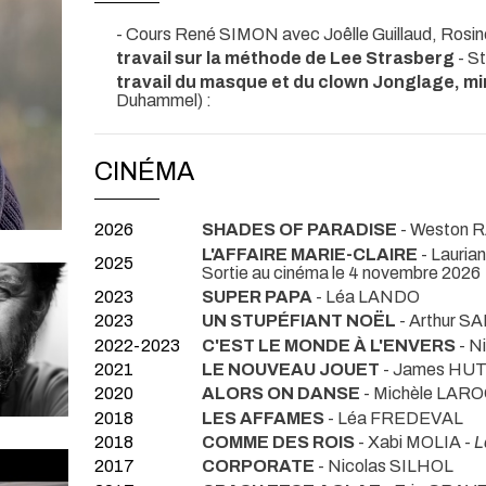
- Cours René SIMON avec Joêlle Guillaud, Rosi
travail sur la méthode de Lee Strasberg
- S
travail du masque et du clown Jonglage, m
Duhammel) :
CINÉMA
2026
SHADES OF PARADISE
- Weston 
L'AFFAIRE MARIE-CLAIRE
- Lauri
2025
Sortie au cinéma le 4 novembre 2026
2023
SUPER PAPA
- Léa LANDO
2023
UN STUPÉFIANT NOËL
- Arthur S
2022-2023
C'EST LE MONDE À L'ENVERS
- N
2021
LE NOUVEAU JOUET
- James HUT
2020
ALORS ON DANSE
- Michèle LAR
2018
LES AFFAMES
- Léa FREDEVAL
2018
COMME DES ROIS
- Xabi MOLIA -
L
2017
CORPORATE
- Nicolas SILHOL