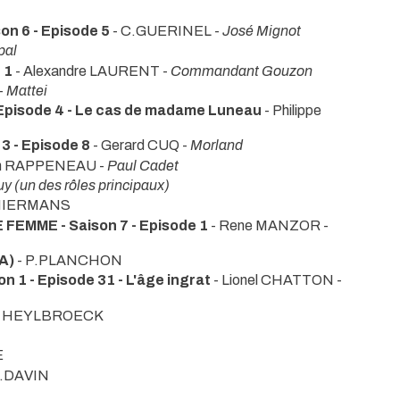
n 6 - Episode 5
- C.GUERINEL -
José Mignot
pal
 1
- Alexandre LAURENT -
Commandant Gouzon
-
Mattei
Episode 4 - Le cas de madame Luneau
- Philippe
 - Episode 8
- Gerard CUQ -
Morland
eth RAPPENEAU -
Paul Cadet
y (un des rôles principaux)
.NIERMANS
EMME - Saison 7 - Episode 1
- Rene MANZOR -
A)
- P.PLANCHON
1 - Episode 31 - L'âge ingrat
- Lionel CHATTON -
scal HEYLBROECK
E
P.DAVIN