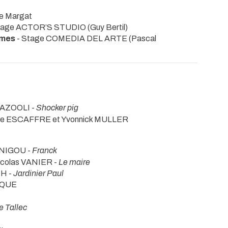
ne Margat
tage ACTOR’S STUDIO (Guy Bertil)
imes
- Stage COMEDIA DEL ARTE (Pascal
RAZOOLI -
Shocker pig
ane ESCAFFRE et Yvonnick MULLER
ANIGOU -
Franck
icolas VANIER -
Le maire
H -
Jardinier Paul
OQUE
e Tallec