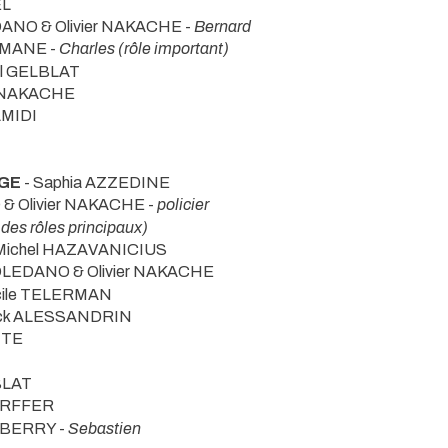
EL
DANO & Olivier NAKACHE -
Bernard
AMANE -
Charles (rôle important)
il GELBLAT
r NAKACHE
AMIDI
AGE
- Saphia AZZEDINE
& Olivier NAKACHE -
policier
 des rôles principaux)
Michel HAZAVANICIUS
TOLEDANO & Olivier NAKACHE
cile TELERMAN
rick ALESSANDRIN
TTE
BLAT
ERFFER
e BERRY -
Sebastien