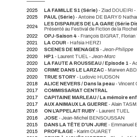
2025
LA FAMILLE S1 (Série)
- Ziad DOUEIRI -
2025
PAUL (Série)
- Antoine DE BARY & Nath
LES DISPARUES DE LA GARE (Série Di
2024
Présenté au Festival de Fiction de la Roche
2022
OPJ-Saison 4
- François BIGRAT, Flori
2021
LA COUR
- Hafsia HERZI
2020
SCENES DE MENAGES
-
Jean-Philippe
2020
HP1
- Laurent TUEL -
Jean-Marc
2020
LA FAUTE A ROUSSEAU / Episode 1
- A
2020
CRIME DANS LE LARZAC
- Marwen AB
2020
TRUE STORY
- Ludovic HUDSON
2018
ALICE NEVERS / Dans la peau
- Vincent
2017
COMMISSARIAT CENTRAL
2017
CAPITAINE MARLEAU / La mémoire en
2017
AUX ANIMAUX LA GUERRE
- Alain TAS
2016
ON L'APPELAIT RUBY
- Laurent TUEL
2016
JOSE
- Jean-Michel BENSOUSSAN
2015
DANS LA TÊTE D'UN JURE
- Emmanuel
2015
PROFILAGE
- Karim OUARET