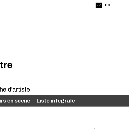
FR
EN
tre
rs en scène
Liste intégrale