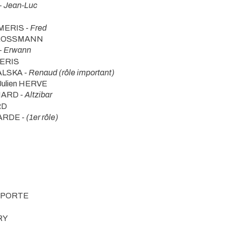
-
Jean-Luc
AMERIS -
Fred
 GROSSMANN
-
Erwann
MERIS
ALSKA -
Renaud (rôle important)
Julien HERVE
NARD -
Altzibar
RD
GARDE -
(1er rôle)
LAPORTE
RY