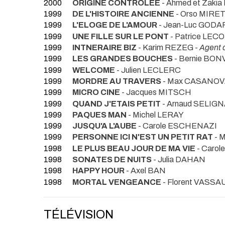
2000
ORIGINE CONTROLEE
- Ahmed et Zak
1999
DE L'HISTOIRE ANCIENNE
- Orso MIRET
1999
L'ELOGE DE L'AMOUR
- Jean-Luc GODA
1999
UNE FILLE SUR LE PONT
- Patrice LEC
1999
INTNERAIRE BIZ
- Karim REZEG -
Agent 
1999
LES GRANDES BOUCHES
- Bernie BON
1999
WELCOME
- Julien LECLERC
1999
MORDRE AU TRAVERS
- Max CASANO
1999
MICRO CINE
- Jacques MITSCH
1999
QUAND J'ETAIS PETIT
- Arnaud SELIG
1999
PAQUES MAN
- Michel LERAY
1999
JUSQU'A L'AUBE
- Carole ESCHENAZI
1999
PERSONNE ICI N'EST UN PETIT RAT
- 
1998
LE PLUS BEAU JOUR DE MA VIE
- Caro
1998
SONATES DE NUITS
- Julia DAHAN
1998
HAPPY HOUR
- Axel BAN
1998
MORTAL VENGEANCE
- Florent VASSA
TÉLÉVISION