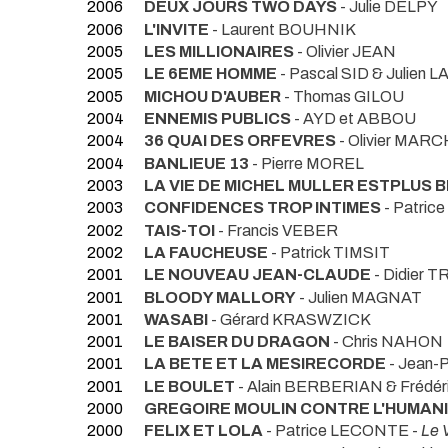
2006
DEUX JOURS TWO DAYS
- Julie DELPY
2006
L'INVITE
- Laurent BOUHNIK
2005
LES MILLIONAIRES
- Olivier JEAN
2005
LE 6EME HOMME
- Pascal SID & Julien
2005
MICHOU D'AUBER
- Thomas GILOU
2004
ENNEMIS PUBLICS
- AYD et ABBOU
2004
36 QUAI DES ORFEVRES
- Olivier MAR
2004
BANLIEUE 13
- Pierre MOREL
2003
LA VIE DE MICHEL MULLER ESTPLUS 
2003
CONFIDENCES TROP INTIMES
- Patri
2002
TAIS-TOI
- Francis VEBER
2002
LA FAUCHEUSE
- Patrick TIMSIT
2001
LE NOUVEAU JEAN-CLAUDE
- Didier
2001
BLOODY MALLORY
- Julien MAGNAT
2001
WASABI
- Gérard KRASWZICK
2001
LE BAISER DU DRAGON
- Chris NAHON
2001
LA BETE ET LA MESIRECORDE
- Jean-
2001
LE BOULET
- Alain BERBERIAN & Frédé
2000
GREGOIRE MOULIN CONTRE L'HUMAN
2000
FELIX ET LOLA
- Patrice LECONTE -
Le 