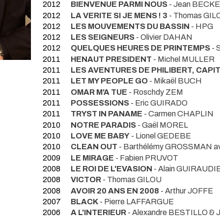
2012
BIENVENUE PARMI NOUS
- Jean BECK
2012
LA VERITE SI JE MENS ! 3
- Thomas GIL
2012
LES MOUVEMENTS DU BASSIN
- HPG
2012
LES SEIGNEURS
- Olivier DAHAN
2012
QUELQUES HEURES DE PRINTEMPS
- 
2011
HENAUT PRESIDENT
- Michel MULLER
2011
LES AVENTURES DE PHILIBERT, CAPI
2011
LET MY PEOPLE GO
- Mikaël BUCH
2011
OMAR M'A TUE
- Roschdy ZEM
2011
POSSESSIONS
- Eric GUIRADO
2011
TRYST IN PANAME
- Carmen CHAPLIN
2010
NOTRE PARADIS
- Gaël MOREL
2010
LOVE ME BABY
- Lionel GEDEBE
2010
CLEAN OUT
- Barthélémy GROSSMAN ave
2009
LE MIRAGE
- Fabien PRUVOT
2008
LE ROI DE L'EVASION
- Alain GUIRAUDIE
2008
VICTOR
- Thomas GILOU
2008
AVOIR 20 ANS EN 2008
- Arthur JOFFE
2007
BLACK
- Pierre LAFFARGUE
2006
A L'INTERIEUR
- Alexandre BESTILLO & 