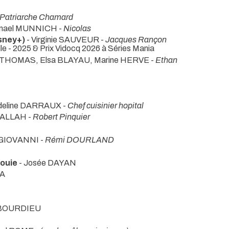
Patriarche Chamard
anael MUNNICH -
Nicolas
sney+)
- Virginie SAUVEUR -
Jacques Rançon
lle - 2025 & Prix Vidocq 2026 à Séries Mania
an THOMAS, Elsa BLAYAU, Marine HERVE -
Ethan
deline DARRAUX -
Chef cuisinier hopital
DALLAH -
Robert Pinquier
 GIOVANNI -
Rémi DOURLAND
fouie
- Josée DAYAN
MA
 BOURDIEU