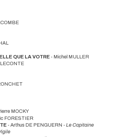
 LACOMBE
CHAL
BELLE QUE LA VOTRE
- Michel MULLER
ce LECONTE
 TRONCHET
Pierre MOCKY
ric FORESTIER
ITE
- Arthus DE PENGUERN -
Le Capitaine
Vigile