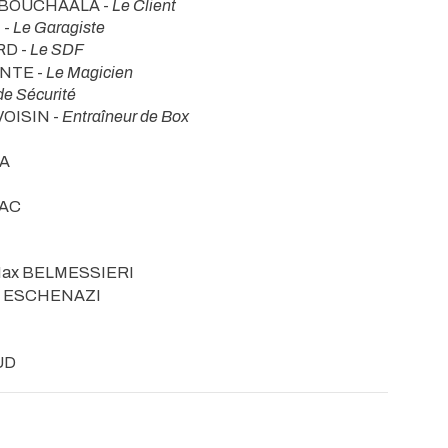
ia BOUCHAALA -
Le Client
 -
Le Garagiste
RD -
Le SDF
ONTE -
Le Magicien
de Sécurité
VOISIN -
Entraîneur de Box
VA
NAC
Max BELMESSIERI
le ESCHENAZI
UD