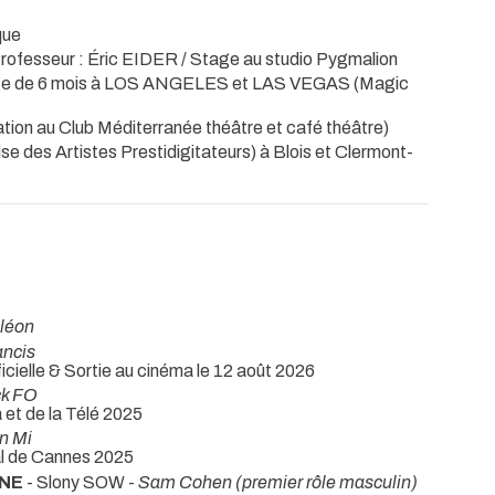
que
rofesseur : Éric EIDER / Stage au studio Pygmalion
Stage de 6 mois à LOS ANGELES et LAS VEGAS (Magic
tion au Club Méditerranée théâtre et café théâtre)
se des Artistes Prestidigitateurs) à Blois et Clermont-
léon
ancis
ficielle & Sortie au cinéma le 12 août 2026
ck FO
 et de la Télé 2025
n Mi
val de Cannes 2025
NNE
- Slony SOW -
Sam Cohen (premier rôle masculin)