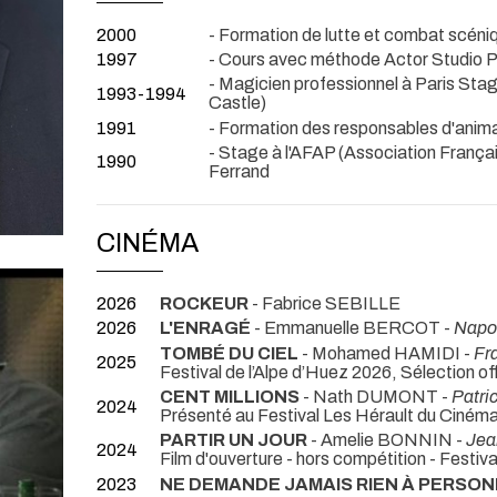
2000
- Formation de lutte et combat scéni
1997
- Cours avec méthode Actor Studio P
- Magicien professionnel à Paris 
1993-1994
Castle)
1991
- Formation des responsables d'anima
- Stage à l'AFAP (Association Françai
1990
Ferrand
CINÉMA
2026
ROCKEUR
- Fabrice SEBILLE
2026
L'ENRAGÉ
- Emmanuelle BERCOT -
Napo
TOMBÉ DU CIEL
- Mohamed HAMIDI -
Fr
2025
Festival de l’Alpe d’Huez 2026, Sélection of
CENT MILLIONS
- Nath DUMONT -
Patri
2024
Présenté au Festival Les Hérault du Cinéma
PARTIR UN JOUR
- Amelie BONNIN -
Jea
2024
Film d'ouverture - hors compétition - Festi
2023
NE DEMANDE JAMAIS RIEN À PERSO