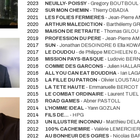
2023
NEUILLY- POISSY
- Gregory BOUTBOUL 
2022
SUR MON CHEMIN
- Thierry OBADIA
2021
LES FOLIES FERMIERES
- Jean-Pierre 
2020
ARTHUR MALEDICTION
- Barthélemy
2020
MAISON DE RETRAITE
- Thomas GILOU 
2019
PROFESSION DU PERE
- Jean-Pierre A
2017
SUN
- Jonathan DESOINDRE & Ella KOW
2017
LE DOUDOU
- de Philippe MECHELEN & 
2016
MISSION PAYS-BASQUE
- Ludovic BER
2016
COMME DES GARCONS
- Julien HALLA
2016
ALL YOU CAN EAT BOUDDHA
- Ian LA
2015
LA FILLE DU PATRON
- Olivier LOUSTAU
2015
LA TETE HAUTE
- Emmanuelle BERCOT
2015
LE COMBAT ORDINAIRE
- Laurent TUEL
2015
ROAD GAMES
- Abner PASTOLL
2014
L'HOMME IDEAL
- Yann GOZLAN
2014
FILS DE...
- HPG
2013
UN ILLUSTRE INCONNU
- Matthieu DE
2012
100% CACHEMIRE
- Valérie LEMERCIER
2012
AU BONHEUR DES OGRES
- Nicolas BA