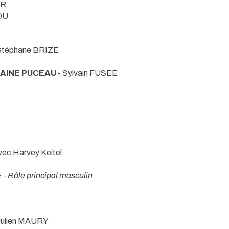
ER
OU
Stéphane BRIZE
TAINE PUCEAU
- Sylvain FUSEE
c Harvey Keitel
 -
Rôle principal masculin
Julien MAURY