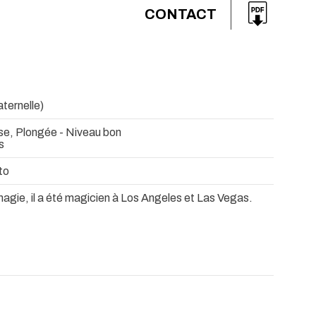
CONTACT
ternelle)
se, Plongée - Niveau bon
s
to
magie, il a été magicien à Los Angeles et Las Vegas.