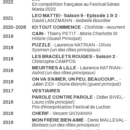
2022
En compétition française au Festival Séries
Mania 2023
LEO MATTEI - Saison 9 - Episode 1 & 2
-
2021
David LANZMANN -
Isabelle Bourdier
2020-2026
ICI TOUT COMMENCE
-
Clothilde - recurrent
CAIN
- Thierry PETIT -
Marie Charlotte St
2019
Hilaire (Guest Principal)
PUZZLE
- Laurence KATRIAN -
Olivia
2018
Sysman (un des rôles principaux)
LES BRACELETS ROUGES - Saison 2
-
2018
Christophe CAMPOS
MEURTRES A LILLE
- Laurence KATRIAN -
2018
Astrid (un des rôles principaux)
ON VA S'AIMER, UN PEU, BEAUCOUP...
-
2018
Julien ZIDI -
Diane Bianchi (guest principal)
2017
VESTIAIRES
PAROLE CONTRE PAROLE
- Didier BIVEL -
2016
Laura (rôle principal)
Prix d'interprétation Festival de Luchon
2016
CHERIF
- Vincent GIOVANNI
MON FRÈRE BIEN AIMÉ
- Denis MALLEVAL -
2016
Barbara (un des rôles principaux)