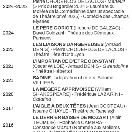
Pierre CHODERLOS DE LACLOS -
Merteuil
2024-2025
(> Prix du Brigardier 2024 > Lauréate du
Molière de la Comédienne dans un spectacle
de Théâtre privé 2025) - Comédie des Champs
Elysées
LE PERE GORIOT
(Honore DE BALZAC) -
2024
David Goldzahl
- Théàtre des Gémeaux
Parisiens
LES LIAISONS DANGEREUSES
(Arnaud
2023
DENIS) - Pierre CHODERLOS DE LACLOS
-
Théâtre Tête d’Or à Lyon
L’IMPORTANCE D’ETRE CONSTANT
2021
(Oscar WILDE) - Arnaud DENIS -
Gwendoline
- Théâtre Hébertot
BADINE
- adaptation et m.e.s. Salomé
2021
VILLIERS
LA MEGERE APPRIVOISEE
(William
2020
SHAKESPEARE) - Frédérique LAZARINI -
Catarina
L'AIGLE A DEUX TËTES
(Jean COCTEAU) -
2017
Issame CHAYLE
- Théâtre du Ranelagh
LE DERNIER BAISER DE MOZART
(Alain
TEUMLIE) - Raphaëlle CAMBRAI -
2016
Constance Mozart
(Nommée aux Molières