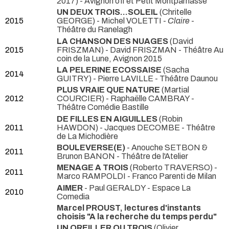
2017) - Avignon off et Petit Montparnasse
UN DEUX TROIS...SOLEIL
(Chritelle
2015
GEORGE) - Michel VOLETTI -
Claire
-
Théâtre du Ranelagh
LA CHANSON DES NUAGES
(David
2015
FRISZMAN) - David FRISZMAN
- Théâtre Au
coin de la Lune, Avignon 2015
LA PELERINE ECOSSAISE
(Sacha
2014
GUITRY) - Pierre LAVILLE
- Théâtre Daunou
PLUS VRAIE QUE NATURE
(Martial
2012
COURCIER) - Raphaëlle CAMBRAY
-
Théâtre Comédie Bastille
DE FILLES EN AIGUILLES
(Robin
2011
HAWDON) - Jacques DECOMBE
- Théâtre
de La Michodière
BOULEVERSE(E)
- Anouche SETBON &
2011
Brunon BANON
- Théâtre de l'Atelier
MENAGE A TROIS
(Roberto TRAVERSO) -
2011
Marco RAMPOLDI
- Franco Parenti de Milan
AIMER
- Paul GERALDY
- Espace La
2010
Comedia
Marcel PROUST, lectures d'instants
choisis "A la recherche du temps perdu"
UN OREILLER OU TROIS
(Olivier