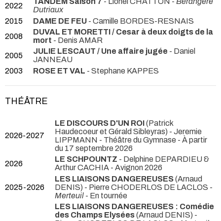
TANDEM Saison 7
- Lionel CHATTON -
Bérangère
2022
Dutriaux
2015
DAME DE FEU
- Camille BORDES-RESNAIS
DUVAL ET MORETTI / Cesar à deux doigts de la
2008
mort
- Denis AMAR
JULIE LESCAUT / Une affaire jugée
- Daniel
2005
JANNEAU
2003
ROSE ET VAL
- Stephane KAPPES
THÉÂTRE
LE DISCOURS D'UN ROI
(Patrick
Haudecoeur et Gérald Sibleyras) - Jeremie
2026-2027
LIPPMANN
- Théâtre du Gymnase - À partir
du 17 septembre 2026
LE SCHPOUNTZ
- Delphine DEPARDIEU &
2026
Arthur CACHIA
- Avignon 2026
LES LIAISONS DANGEREUSES
(Arnaud
2025-2026
DENIS) - Pierre CHODERLOS DE LACLOS -
Merteuil
- En tournée
LES LIAISONS DANGEREUSES : Comédie
des Champs Elysées
(Arnaud DENIS) -