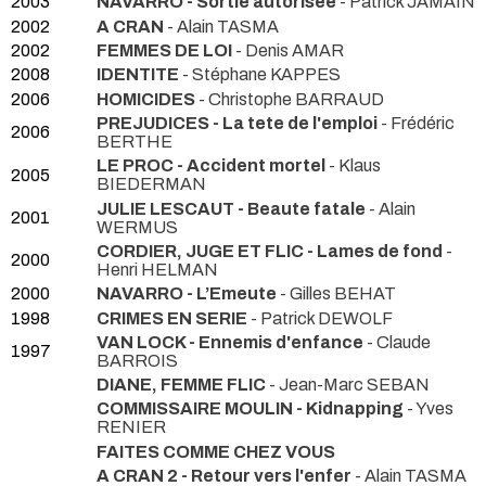
2003
NAVARRO - Sortie autorisee
- Patrick JAMAIN
2002
A CRAN
- Alain TASMA
2002
FEMMES DE LOI
- Denis AMAR
2008
IDENTITE
- Stéphane KAPPES
2006
HOMICIDES
- Christophe BARRAUD
PREJUDICES - La tete de l'emploi
- Frédéric
2006
BERTHE
LE PROC - Accident mortel
- Klaus
2005
BIEDERMAN
JULIE LESCAUT - Beaute fatale
- Alain
2001
WERMUS
CORDIER, JUGE ET FLIC - Lames de fond
-
2000
Henri HELMAN
2000
NAVARRO - L’Emeute
- Gilles BEHAT
1998
CRIMES EN SERIE
- Patrick DEWOLF
VAN LOCK - Ennemis d'enfance
- Claude
1997
BARROIS
DIANE, FEMME FLIC
- Jean-Marc SEBAN
COMMISSAIRE MOULIN - Kidnapping
- Yves
RENIER
FAITES COMME CHEZ VOUS
A CRAN 2 - Retour vers l'enfer
- Alain TASMA