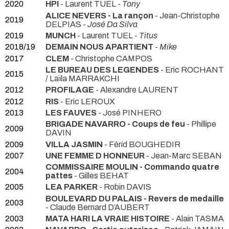
2020
HPI
- Laurent TUEL -
Tony
ALICE NEVERS - La rançon
- Jean-Christophe
2019
DELPIAS -
José Da Silva
2019
MUNCH
- Laurent TUEL -
Titus
2018/19
DEMAIN NOUS APARTIENT
-
Mike
2017
CLEM
- Christophe CAMPOS
LE BUREAU DES LEGENDES
- Eric ROCHANT
2015
/ Laïla MARRAKCHI
2012
PROFILAGE
- Alexandre LAURENT
2012
RIS
- Eric LEROUX
2013
LES FAUVES
- José PINHERO
BRIGADE NAVARRO - Coups de feu
- Phillipe
2009
DAVIN
2009
VILLA JASMIN
- Férid BOUGHEDIR
2007
UNE FEMME D HONNEUR
- Jean-Marc SEBAN
COMMISSAIRE MOULIN - Commando quatre
2004
pattes
- Gilles BEHAT
2005
LEA PARKER
- Robin DAVIS
BOULEVARD DU PALAIS - Revers de medaille
2003
- Claude Bernard D’AUBERT
2003
MATA HARI LA VRAIE HISTOIRE
- Alain TASMA