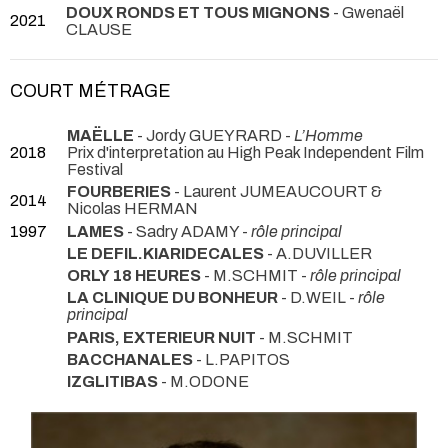
DOUX RONDS ET TOUS MIGNONS
- Gwenaël
2021
CLAUSE
COURT MÉTRAGE
MAËLLE
- Jordy GUEYRARD -
L’Homme
2018
Prix d'interpretation au High Peak Independent Film
Festival
FOURBERIES
- Laurent JUMEAUCOURT &
2014
Nicolas HERMAN
1997
LAMES
- Sadry ADAMY -
rôle principal
LE DEFIL.KIARIDECALES
- A.DUVILLER
ORLY 18 HEURES
- M.SCHMIT -
rôle principal
LA CLINIQUE DU BONHEUR
- D.WEIL -
rôle
principal
PARIS, EXTERIEUR NUIT
- M.SCHMIT
BACCHANALES
- L.PAPITOS
IZGLITIBAS
- M.ODONE